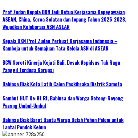
Prof Zudan Kepala BKN Jadi Ketua Kerjasama Kepegawaian
ASEAN, China, Korea Selatan dan Jepang Tahun 2026-2028,
Wujudkan Kolaborasi ASN ASEAN
Kepala BKN Prof Zudan Perkuat Kerjasama Indonesia –
Kamboja untuk Kemajuan Tata Kelola ASN di ASEAN
BCW Soroti Kinerja Kejati Bali, Desak Aspidsus Tak Ragu
Panggil Terduga Korupsi
Babinsa Biak Kota Latih Calon Paskibraka Distrik Samofa
Sambut HUT Ke-81 RI, Babinsa dan Warga Gotong-Royong
Pasang Umbul-Umbul
Babinsa Biak Barat Bantu Warga Belah Pohon Palem untuk
Lantai Pondok Kebun