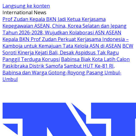
Langsung ke konten
International News
Prof Zudan Kepala BKN Jadi Ketua Kerjasama
Kepegawaian ASEAN, China, Korea Selatan dan Jepang
Tahun 2026-2028, Wujudkan Kolaborasi ASN ASEAN
Kepala BKN Prof Zudan Perkuat Kerjasama Indonesia –
Kamboja untuk Kemajuan Tata Kelola ASN di ASEAN
BCW
Soroti Kinerja Kejati Bali, Desak Aspidsus Tak Ragu
Panggil Terduga Korupsi
Babinsa Biak Kota Latih Calon
Paskibraka Distrik Samofa
Sambut HUT Ke-81 RI,
Babinsa dan Warga Gotong-Royong Pasang Umbul-
Umbul