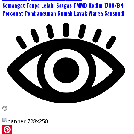
Semangat Tanpa Lelah, Satgas TMMD Kodim 1708/BN
Percepat Pembangunan Rumah Layak Warga Sansundi