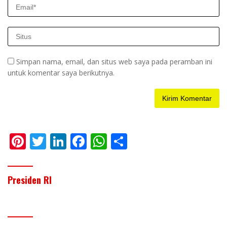
Simpan nama, email, dan situs web saya pada peramban ini
untuk komentar saya berikutnya.
Pi
T
Li
F
W
S
nt
w
n
ac
h
h
er
itt
k
e
at
ar
Presiden RI
e
er
e
b
s
e
st
dI
o
A
n
o
p