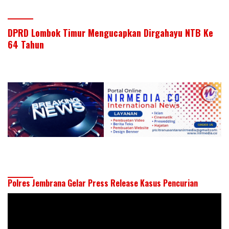
DPRD Lombok Timur Mengucapkan Dirgahayu NTB Ke
64 Tahun
Polres Jembrana Gelar Press Release Kasus Pencurian
Pemutar
Video