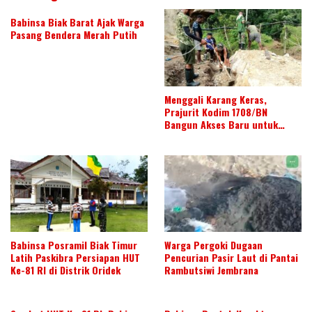
Babinsa Biak Barat Ajak Warga
Pasang Bendera Merah Putih
Menggali Karang Keras,
Prajurit Kodim 1708/BN
Bangun Akses Baru untuk
Warga
Babinsa Posramil Biak Timur
Warga Pergoki Dugaan
Latih Paskibra Persiapan HUT
Pencurian Pasir Laut di Pantai
Ke-81 RI di Distrik Oridek
Rambutsiwi Jembrana