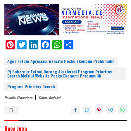
Pi
T
Li
F
W
S
nt
w
n
ac
h
h
er
itt
k
e
at
ar
Agus Fatoni Apresiasi Website Posko Ekonomi Prabumulih
e
er
e
b
s
e
Pj Gubernur Fatoni Dorong Akselerasi Program Prioritas
Daerah Melalui Website Posko Ekonomi Prabumulih
st
dI
o
A
Program Prioritas Daerah
n
o
p
k
p
Penulis: Siswantara
Editor: Redaksi
Baca Juga