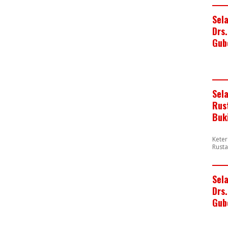
Sel
Drs
Gub
Sel
Rus
Buk
Keter
Rusta
Sel
Drs.
Gub