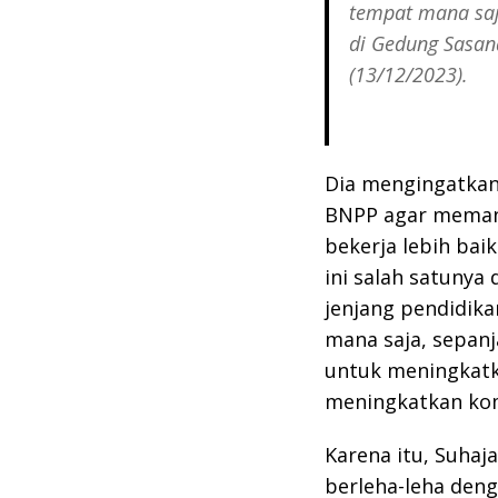
tempat mana saja
di Gedung Sasana
(13/12/2023).
Dia mengingatkan
BNPP agar meman
bekerja lebih bai
ini salah satunya
jenjang pendidikan
mana saja, sepan
untuk meningkatk
meningkatkan kom
Karena itu, Suhaj
berleha-leha den