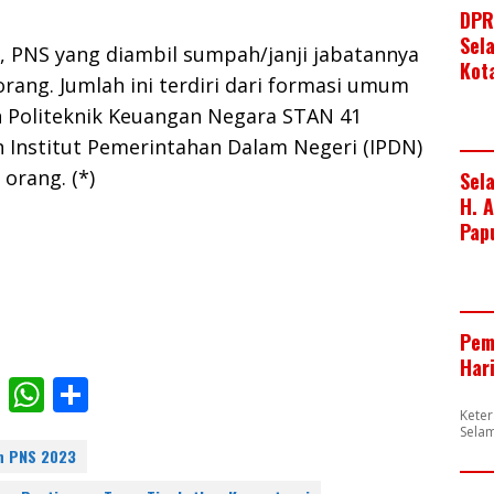
DPR
Sel
, PNS yang diambil sumpah/janji jabatannya
Kot
orang. Jumlah ini terdiri dari formasi umum
n Politeknik Keuangan Negara STAN 41
n Institut Pemerintahan Dalam Negeri (IPDN)
orang. (*)
Sel
H. 
Pap
Pem
Har
F
W
S
Kete
ac
h
h
Sela
e
at
ar
n PNS 2023