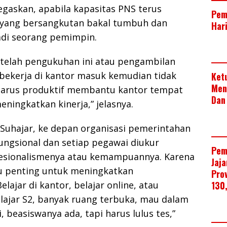
egaskan, apabila kapasitas PNS terus
Pem
yang bersangkutan bakal tumbuh dan
Har
di seorang pemimpin.
etelah pengukuhan ini atau pengambilan
bekerja di kantor masuk kemudian tidak
Ket
Men
harus produktif membantu kantor tempat
Dan
ningkatkan kinerja,” jelasnya.
Suhajar, ke depan organisasi pemerintahan
ungsional dan setiap pegawai diukur
Pem
esionalismenya atau kemampuannya. Karena
Jaj
idu penting untuk meningkatkan
Pro
130
lajar di kantor, belajar online, atau
lajar S2, banyak ruang terbuka, mau dalam
i, beasiswanya ada, tapi harus lulus tes,”