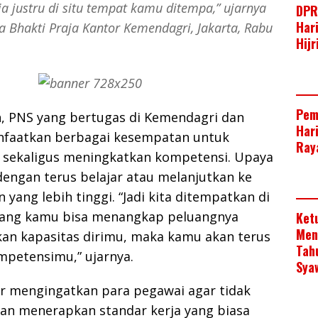
 justru di situ tempat kamu ditempa,” ujarnya
DPR
Har
 Bhakti Praja Kantor Kemendagri, Jakarta, Rabu
Hij
Pem
, PNS yang bertugas di Kemendagri dan
Har
faatkan berbagai kesempatan untuk
Raya
k sekaligus meningkatkan kompetensi. Upaya
 dengan terus belajar atau melanjutkan ke
 yang lebih tinggi. “Jadi kita ditempatkan di
jang kamu bisa menangkap peluangnya
Ket
Men
an kapasitas dirimu, maka kamu akan terus
Tah
petensimu,” ujarnya.
Sya
ar mengingatkan para pegawai agar tidak
gan menerapkan standar kerja yang biasa