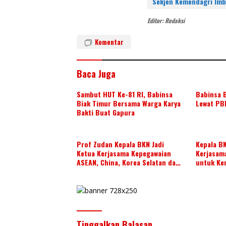
e
er
e
Sekjen Kemendagri Imb
st
dI
Editor: Redaksi
n
Komentar
Baca Juga
Sambut HUT Ke-81 RI, Babinsa
Babinsa B
Biak Timur Bersama Warga Karya
Lewat PB
Bakti Buat Gapura
Prof Zudan Kepala BKN Jadi
Kepala B
Ketua Kerjasama Kepegawaian
Kerjasam
ASEAN, China, Korea Selatan dan
untuk Ke
Jepang Tahun 2026-2028,
di ASEAN
Wujudkan Kolaborasi ASN ASEAN
Tinggalkan Balasan