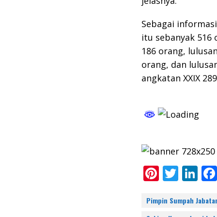
jelasnya.
Sebagai informasi
itu sebanyak 516 
186 orang, lulusa
orang, dan lulusa
angkatan XXIX 289 
Pi
T
Li
nt
w
n
er
itt
k
Pimpin Sumpah Jabata