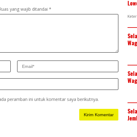
Low
Ruas yang wajib ditandai
*
Keter
Sel
Wag
Sel
Wag
ada peramban ini untuk komentar saya berikutnya.
Sel
Jem