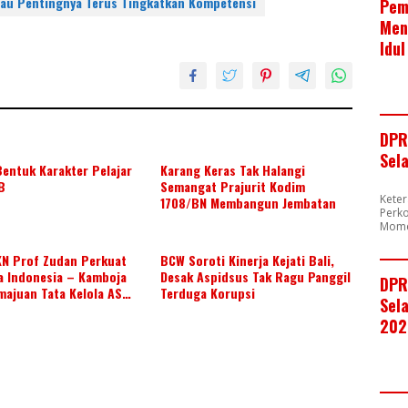
b
s
e
au Pentingnya Terus Tingkatkan Kompetensi
Pem
o
A
Men
Idul
o
p
k
p
DPR
Sel
entuk Karakter Pelajar
Karang Keras Tak Halangi
B
Semangat Prajurit Kodim
Kete
1708/BN Membangun Jembatan
Perk
Mome
KN Prof Zudan Perkuat
BCW Soroti Kinerja Kejati Bali,
a Indonesia – Kamboja
Desak Aspidsus Tak Ragu Panggil
DPR
majuan Tata Kelola ASN
Terduga Korupsi
Sela
202