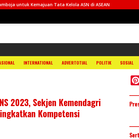
majuan Tata Kelola ASN di ASEAN
ASIONAL
INTERNATIONAL
ADVERTOTIAL
POLITIK
SOSIAL
NS 2023, Sekjen Kemendagri
Pre
Tingkatkan Kompetensi
Ser