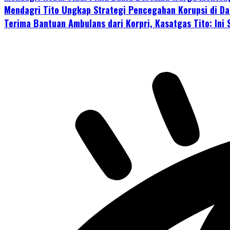
Mendagri Tito Ungkap Strategi Pencegahan Korupsi di Dae
Terima Bantuan Ambulans dari Korpri, Kasatgas Tito: In