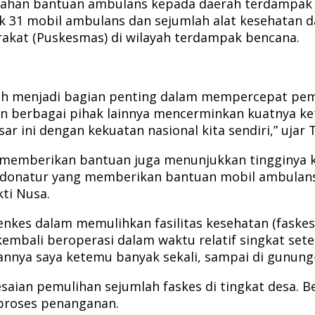
rahan bantuan ambulans kepada daerah terdampak b
k 31 mobil ambulans dan sejumlah alat kesehatan d
kat (Puskesmas) di wilayah terdampak bencana.
h menjadi bagian penting dalam mempercepat pemul
an berbagai pihak lainnya mencerminkan kuatnya k
 ini dengan kekuatan nasional kita sendiri,” ujar T
 memberikan bantuan juga menunjukkan tingginya k
natur yang memberikan bantuan mobil ambulans te
ti Nusa.
menkes dalam memulihkan fasilitas kesehatan (faske
embali beroperasi dalam waktu relatif singkat sete
annya saya ketemu banyak sekali, sampai di gunung
saian pemulihan sejumlah faskes di tingkat desa. 
proses penanganan.