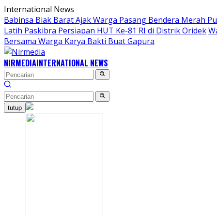
Langsung
International News
ke
Babinsa Biak Barat Ajak Warga Pasang Bendera Merah Pu
konten
Latih Paskibra Persiapan HUT Ke-81 RI di Distrik Oridek
Wa
Bersama Warga Karya Bakti Buat Gapura
NIRMEDIA
INTERNATIONAL NEWS
tutup