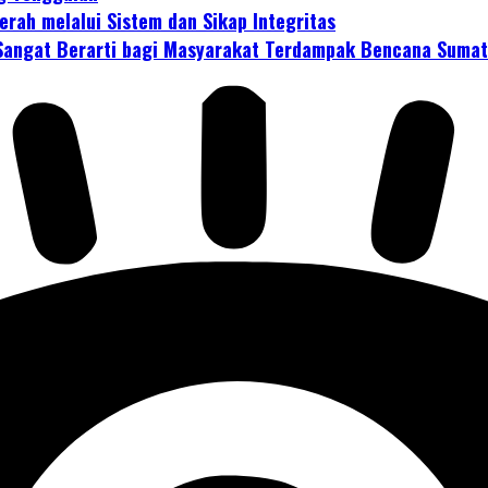
rah melalui Sistem dan Sikap Integritas
i Sangat Berarti bagi Masyarakat Terdampak Bencana Suma