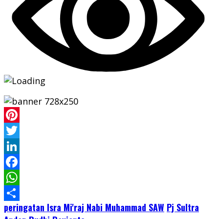
Pinterest
Twitter
LinkedIn
Facebook
WhatsApp
peringatan Isra Mi'raj Nabi Muhammad SAW
Pj Sultra
Share