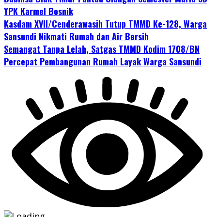
YPK Karmel Bosnik
Kasdam XVII/Cenderawasih Tutup TMMD Ke-128, Warga
Sansundi Nikmati Rumah dan Air Bersih
Semangat Tanpa Lelah, Satgas TMMD Kodim 1708/BN
Percepat Pembangunan Rumah Layak Warga Sansundi