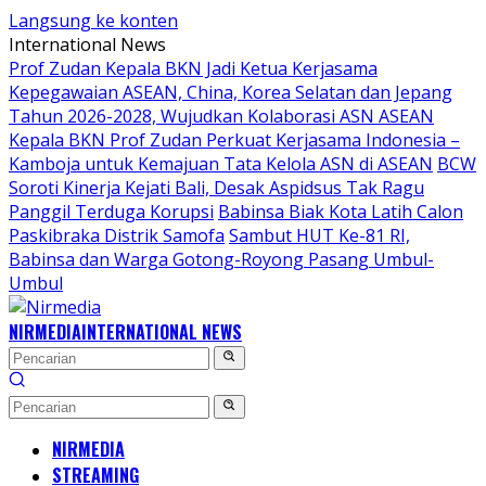
Langsung ke konten
International News
Prof Zudan Kepala BKN Jadi Ketua Kerjasama
Kepegawaian ASEAN, China, Korea Selatan dan Jepang
Tahun 2026-2028, Wujudkan Kolaborasi ASN ASEAN
Kepala BKN Prof Zudan Perkuat Kerjasama Indonesia –
Kamboja untuk Kemajuan Tata Kelola ASN di ASEAN
BCW
Soroti Kinerja Kejati Bali, Desak Aspidsus Tak Ragu
Panggil Terduga Korupsi
Babinsa Biak Kota Latih Calon
Paskibraka Distrik Samofa
Sambut HUT Ke-81 RI,
Babinsa dan Warga Gotong-Royong Pasang Umbul-
Umbul
NIRMEDIA
INTERNATIONAL NEWS
NIRMEDIA
STREAMING