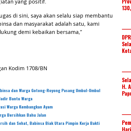
Pro
iatan yang positif.
130
ugas di sini, saya akan selalu siap membantu
binsa dan masyarakat adalah satu, kami
dukung demi kebaikan bersama,”
DPR
Sel
Kot
gan Kodim 1708/BN
Sel
H. 
abinsa dan Warga Gotong-Royong Pasang Umbul-Umbul
Pap
Hadir Bantu Warga
ivasi Warga Kembangkan Ayam
rga Bersihkan Bahu Jalan
Pem
sih dan Sehat, Babinsa Biak Utara Pimpin Kerja Bakti
Har