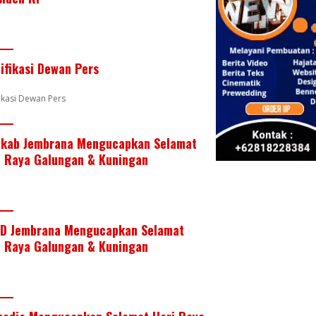
e
er
e
b
s
e
st
dI
o
A
n
o
p
tifikasi Dewan Pers
k
p
fikasi Dewan Pers
kab Jembrana Mengucapkan Selamat
i Raya Galungan & Kuningan
D Jembrana Mengucapkan Selamat
i Raya Galungan & Kuningan