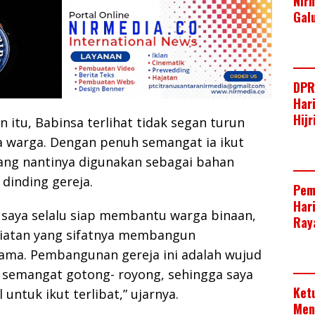
Nir
Gal
DPR
Har
Hij
itu, Babinsa terlihat tidak segan turun
 warga. Dengan penuh semangat ia ikut
ang nantinya digunakan sebagai bahan
dinding gereja.
Pem
Har
 saya selalu siap membantu warga binaan,
Raya
giatan yang sifatnya membangun
ama. Pembangunan gereja ini adalah wujud
semangat gotong- royong, sehingga saya
Ket
untuk ikut terlibat,” ujarnya.
Men