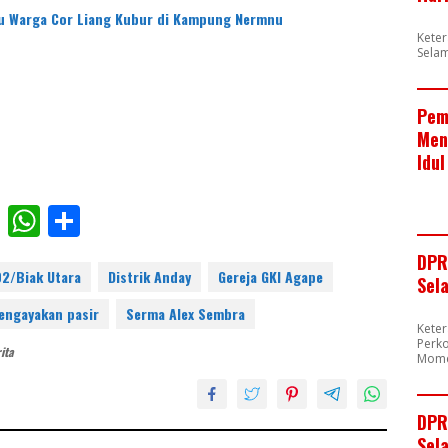
tu Warga Cor Liang Kubur di Kampung Nermnu
Kete
Sela
Pem
Men
Idul
F
W
S
ac
h
h
DPR
e
at
ar
02/Biak Utara
Distrik Anday
Gereja GKI Agape
Sel
b
s
e
engayakan pasir
Serma Alex Sembra
Kete
o
A
Perk
ita
Mome
o
p
k
p
DPR
Sela