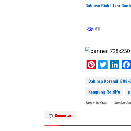
Babinsa Biak Utara Ban
Pi
T
Li
nt
w
n
er
itt
k
Babinsa Koramil 1708-
e
er
e
Kampung Roidifu
p
st
dI
Editor: Redaksi
Sumber Ber
n
Komentar