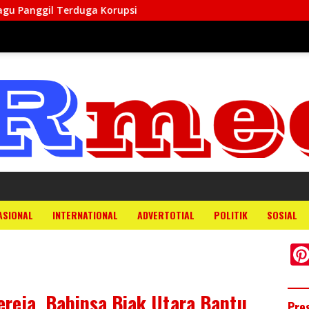
uga Korupsi
ASIONAL
INTERNATIONAL
ADVERTOTIAL
POLITIK
SOSIAL
reja, Babinsa Biak Utara Bantu
Pre