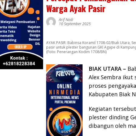
Warga Ayak Pasir
Arif Nodi
10 September 2025
AYAK PASIR: Babinsa Koramil 1708-02/Biak Utara, 
pasir untuk plester bangunan GKI Agape di Kampung 
(Foto: Penerangan Kodim 1708/BN)
BIAK UTARA –
Bab
Alex Sembra ikut
proses pengayakan
Kabupaten Biak N
Kegiatan tersebu
plester dinding G
dibangun oleh ma