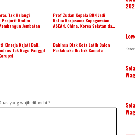
202
ras Tak Halangi
Prof Zudan Kepala BKN Jadi
 Prajurit Kodim
Ketua Kerjasama Kepegawaian
Membangun Jembatan
ASEAN, China, Korea Selatan dan
Jepang Tahun 2026-2028,
Low
Wujudkan Kolaborasi ASN ASEAN
i Kinerja Kejati Bali,
Babinsa Biak Kota Latih Calon
Keter
pidsus Tak Ragu Panggil
Paskibraka Distrik Samofa
Korupsi
Sel
Wag
Ruas yang wajib ditandai
*
Sel
Wag