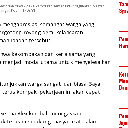
Tah
asir dan diayak pakai campuran semen untuk digunakan plester
Sya
erangan Kodim 1708/BN)
sa mengapresiasi semangat warga yang
bergotong-royong demi kelancaran
Pem
ah ibadah tersebut.
Har
ahwa kekompakan dan kerja sama yang
a menjadi modal utama untuk menyelesaikan
Ket
Men
tunjukkan warga sangat luar biasa. Saya
Dan
 terus kompak, pekerjaan ini akan cepat
, Serma Alex kembali menegaskan
Pem
uk terus mendukung masyarakat dalam
Jaj