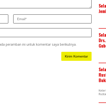
Sel
Jem
Sel
Drs
ada peramban ini untuk komentar saya berikutnya.
Gub
Sel
Rus
Buk
Keter
Rusta