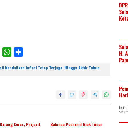
DPR
Sel
Kot
Sel
F
W
S
H. 
ac
h
h
Pap
e
at
ar
l Kendalikan Inflasi Tetap Terjaga Hingga Akhir Tahun
b
s
e
o
A
Pem
o
p
Har
k
p
Kete
Sela
Karang Keras, Prajurit
Babinsa Posramil Biak Timur