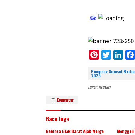
Pi
T
Li
nt
w
n
er
itt
k
Pemprov Sumsel Berhasi
2023
e
er
e
Editor: Redaksi
st
dI
n
Komentar
Baca Juga
Babinsa Biak Barat Ajak Warga
Menggali 