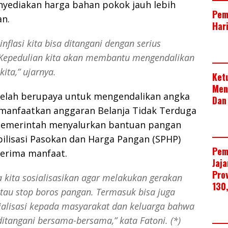
nyediakan harga bahan pokok jauh lebih
Pem
an.
Har
inflasi kita bisa ditangani dengan serius
Kepedulian kita akan membantu mengendalikan
kita,” ujarnya.
Ket
Men
telah berupaya untuk mengendalikan angka
Dan
emanfaatkan anggaran Belanja Tidak Terduga
, Pemerintah menyalurkan bantuan pangan
ilisasi Pasokan dan Harga Pangan (SPHP)
Pem
nerima manfaat.
Jaj
Pro
 kita sosialisasikan agar melakukan gerakan
130
tau stop boros pangan. Termasuk bisa juga
alisasi kepada masyarakat dan keluarga bahwa
s ditangani bersama-bersama,” kata Fatoni. (*)