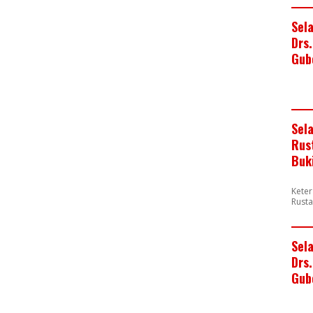
Sel
Drs
Gub
Sel
Rus
Buk
Keter
Rusta
Sel
Drs.
Gub