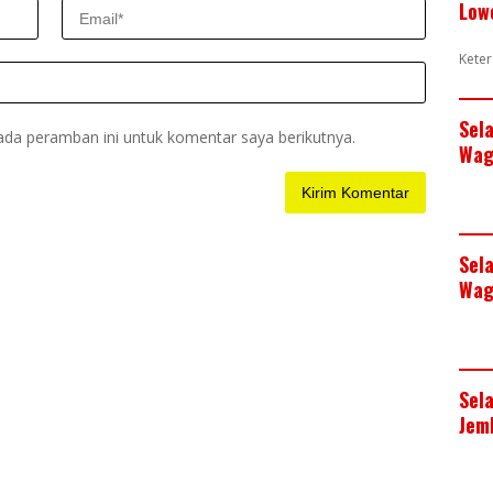
Low
Keter
Sel
ada peramban ini untuk komentar saya berikutnya.
Wag
Sel
Wag
Sel
Jem