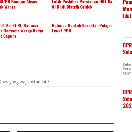
Pem
08/BN Bangun Akses
Latih Paskibra Persiapan HUT Ke-
uk Warga
81 RI di Distrik Oridek
Men
Idul
UT Ke-81 RI, Babinsa
Babinsa Bentuk Karakter Pelajar
ur Bersama Warga Karya
Lewat PBB
at Gapura
DPR
Sel
Kete
Perk
Mome
Ruas yang wajib ditandai
*
DPR
Sela
202