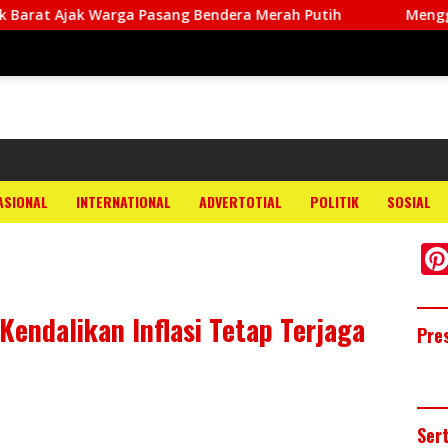
jak Warga Pasang Bendera Merah Putih
Menggali Karang
ASIONAL
INTERNATIONAL
ADVERTOTIAL
POLITIK
SOSIAL
Kendalikan Inflasi Tetap Terjaga
Pre
Ser