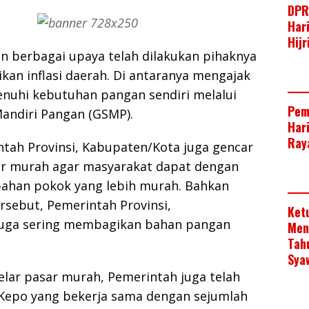
DPR
Har
Hij
n berbagai upaya telah dilakukan pihaknya
an inflasi daerah. Di antaranya mengajak
uhi kebutuhan pangan sendiri melalui
Pem
andiri Pangan (GSMP).
Har
Raya
intah Provinsi, Kabupaten/Kota juga gencar
r murah agar masyarakat dapat dengan
ahan pokok yang lebih murah. Bahkan
rsebut, Pemerintah Provinsi,
Ket
juga sering membagikan bahan pangan
Men
Tah
Sya
lar pasar murah, Pemerintah juga telah
Kepo yang bekerja sama dengan sejumlah