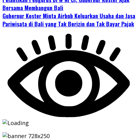
Bersama Membangun Bali
Gubernur Koster Minta Airbnb Keluarkan Usaha dan Jasa
Pariwisata di Bali yang Tak Berizin dan Tak Bayar Pajak