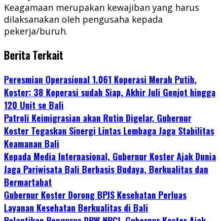
Keagamaan merupakan kewajiban yang harus
dilaksanakan oleh pengusaha kepada
pekerja/buruh.
Berita Terkait
Peresmian Operasional 1.061 Koperasi Merah Putih,
Koster: 38 Koperasi sudah Siap, Akhir Juli Genjot hingga
120 Unit se Bali
Patroli Keimigrasian akan Rutin Digelar, Gubernur
Koster Tegaskan Sinergi Lintas Lembaga Jaga Stabilitas
Keamanan Bali
Kepada Media Internasional, Gubernur Koster Ajak Dunia
Jaga Pariwisata Bali Berbasis Budaya, Berkualitas dan
Bermartabat
Gubernur Koster Dorong BPJS Kesehatan Perluas
Layanan Kesehatan Berkualitas di Bali
Pelantikan Pengurus DPW NPCI, Gubernur Koster Ajak