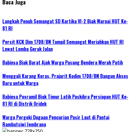
Baca Juga
Langkah Penuh Semangat SD Kartika VI-2 Biak Warnai HUT Ke-
81 RI
Persit KCK Dim 1708/BN Tampil Semangat Meriahkan HUT RI
Lewat Lomba Gerak Jalan
Babinsa Biak Barat Ajak Warga Pasang Bendera Merah Putih
Menggali Karang Keras, Prajurit Kodim 1708/BN Bangun Akses
Baru untuk Warga
Babinsa Posramil Biak Timur Latih Paskibra Persiapan HUT Ke-
81 RI di Distrik Oridek
Warga Pergoki Dugaan Pencurian Pasir Laut di Pantai
Rambutsiwi Jembrana