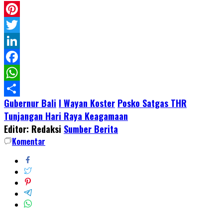
Pinterest
Twitter
LinkedIn
Facebook
WhatsApp
Gubernur Bali
I Wayan Koster
Posko Satgas THR
Share
Tunjangan Hari Raya Keagamaan
Editor: Redaksi
Sumber Berita
Komentar