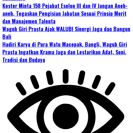
Koster Minta 158 Pejabat Eselon III dan IV Jangan Aneh-
aneh, Tegaskan Pengisian Jabatan Sesuai Prinsip Merit
dan Manajemen Talenta
Wagub Giri Prasta Ajak WALUBI Sinergi Jaga dan Bangun
Bali
Hadiri Karya di Pura Watu Macepak, Bangli, Wagub Giri
Prasta Ingatkan Krama Jaga dan Lestarikan Adat, Seni,
Tradisi dan Budaya