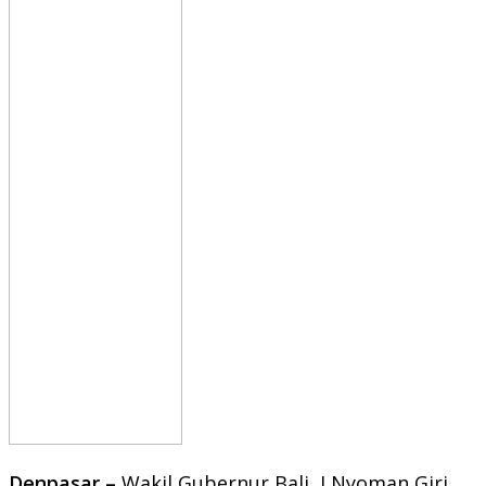
Denpasar –
Wakil Gubernur Bali, I Nyoman Giri