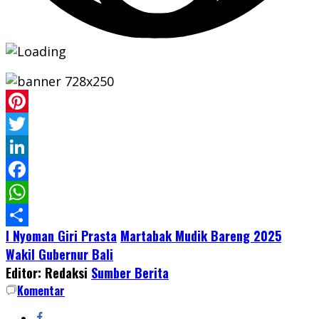
Pinterest
Twitter
LinkedIn
Facebook
WhatsApp
I Nyoman Giri Prasta
Martabak Mudik Bareng 2025
Share
Wakil Gubernur Bali
Editor: Redaksi
Sumber Berita
Komentar