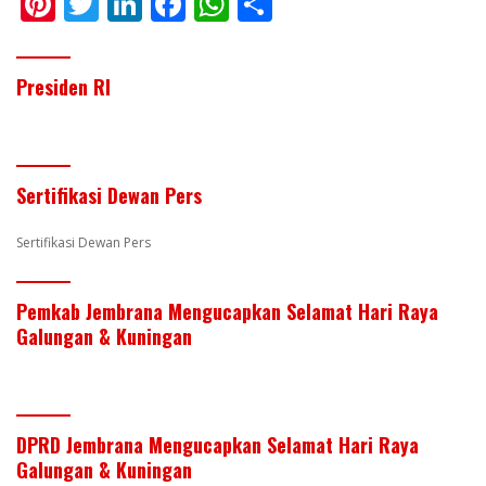
Pi
T
Li
F
W
S
nt
w
n
ac
h
h
er
itt
k
e
at
ar
Presiden RI
e
er
e
b
s
e
st
dI
o
A
n
o
p
Sertifikasi Dewan Pers
k
p
Sertifikasi Dewan Pers
Pemkab Jembrana Mengucapkan Selamat Hari Raya
Galungan & Kuningan
DPRD Jembrana Mengucapkan Selamat Hari Raya
Galungan & Kuningan