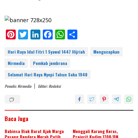
Pi
T
Li
F
W
S
nt
w
n
ac
h
h
er
itt
k
e
at
ar
Hari Raya Idul Fitri 1 Syawal 1447 Hijriah
Mengucapkan
e
er
e
b
s
e
Nirmedia
Pemkab jembrana
st
dI
o
A
Selamat Hari Raya Nyepi Tahun Saka 1948
n
o
p
Penulis: Nirmedia
Editor: Redaksi
k
p
Baca Juga
Babinsa Biak Barat Ajak Warga
Menggali Karang Keras,
Pasang Bendera Merah Putih
Prajurit Kodim 1708/BN