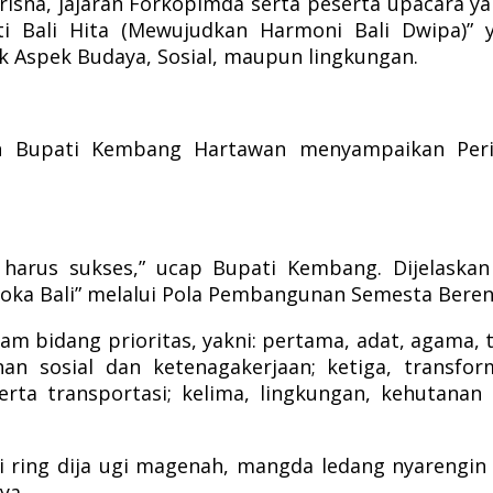
isna, jajaran Forkopimda serta peserta upacara yan
kti Bali Hita (Mewujudkan Harmoni Bali Dwipa
ik Aspek Budaya, Sosial, maupun lingkungan.
an Bupati Kembang Hartawan menyampaikan Pe
an, harus sukses,” ucap Bupati Kembang. Dijela
 Loka Bali” melalui Pola Pembangunan Semesta Beren
 bidang prioritas, yakni: pertama, adat, agama, tr
nan sosial dan ketenagakerjaan; ketiga, transfo
erta transportasi; kelima, lingkungan, kehutanan
mi ring dija ugi magenah, mangda ledang nyareng
ya.