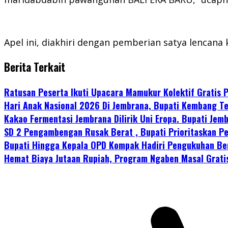
Apel ini, diakhiri dengan pemberian satya lencana 
Berita Terkait
Ratusan Peserta Ikuti Upacara Mamukur Kolektif Gratis
Hari Anak Nasional 2026 Di Jembrana, Bupati Kembang Te
Kakao Fermentasi Jembrana Dilirik Uni Eropa. Bupati Je
SD 2 Pengambengan Rusak Berat , Bupati Prioritaskan P
Bupati Hingga Kepala OPD Kompak Hadiri Pengukuhan Be
Hemat Biaya Jutaan Rupiah, Program Ngaben Masal Grati