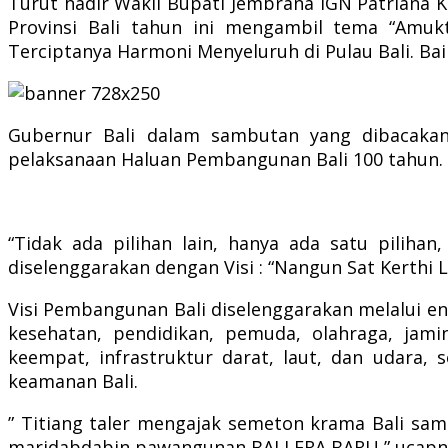
Turut hadir Wakil Bupati Jembrana IGN Patriana Kr
Provinsi Bali tahun ini mengambil tema “Amu
Terciptanya Harmoni Menyeluruh di Pulau Bali. Ba
Gubernur Bali dalam sambutan yang dibacak
pelaksanaan Haluan Pembangunan Bali 100 tahun.
“Tidak ada pilihan lain, hanya ada satu pilih
diselenggarakan dengan Visi : “Nangun Sat Kerthi
Visi Pembangunan Bali diselenggarakan melalui enam
kesehatan, pendidikan, pemuda, olahraga, jami
keempat, infrastruktur darat, laut, dan udara, s
keamanan Bali.
” Titiang taler mengajak semeton krama Bali sa
maridabdabin pawangunan BALI ERA BARU,” ucapn