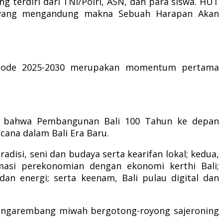
g terdiri dari TNI/Polri, ASN, dan para siswa. HUT
)” yang mengandung makna Sebuah Harapan Akan
riode 2025-2030 merupakan momentum pertama
skan bahwa Pembangunan Bali 100 Tahun ke depan
cana dalam Bali Era Baru.
adisi, seni dan budaya serta kearifan lokal; kedua,
rmasi perekonomian dengan ekonomi kerthi Bali;
 dan energi; serta keenam, Bali pulau digital dan
in ngarembang miwah bergotong-royong sajeroning