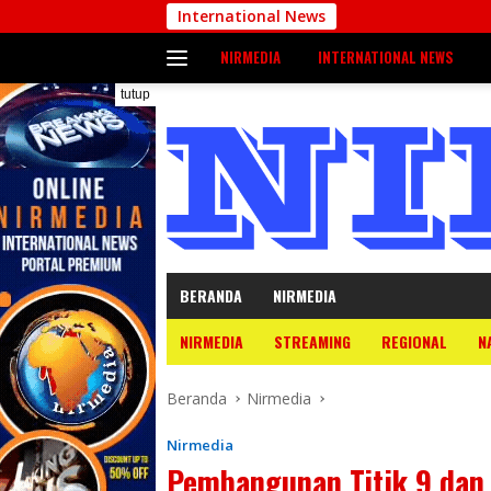
Langsung
International News
ke
NIRMEDIA
INTERNATIONAL NEWS
konten
tutup
BERANDA
NIRMEDIA
NIRMEDIA
STREAMING
REGIONAL
N
Beranda
Nirmedia
Nirmedia
Pembangunan Titik 9 dan 