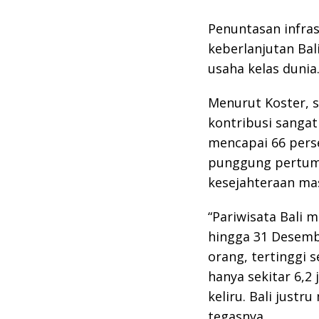
Penuntasan infras
keberlanjutan Bal
usaha kelas dunia
Menurut Koster, s
kontribusi sangat
mencapai 66 perse
punggung pertum
kesejahteraan mas
“Pariwisata Bali 
hingga 31 Desemb
orang, tertinggi 
hanya sekitar 6,2 j
keliru. Bali justr
tegasnya.