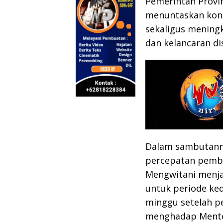
Pemerintah Provi
menuntaskan konek
sekaligus meningk
dan kelancaran dis
Dalam sambutann
percepatan pemba
Mengwitani menjad
untuk periode ke
minggu setelah p
menghadap Mente