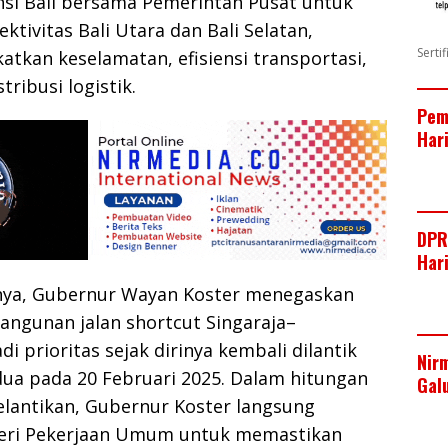
nsi Bali bersama Pemerintah Pusat untuk
tivitas Bali Utara dan Bali Selatan,
Serti
atkan keselamatan, efisiensi transportasi,
tribusi logistik.
Pem
Har
DPR
Har
ya, Gubernur Wayan Koster menegaskan
ngunan jalan shortcut Singaraja–
i prioritas sejak dirinya kembali dilantik
Nir
dua pada 20 Februari 2025. Dalam hitungan
Gal
elantikan, Gubernur Koster langsung
ri Pekerjaan Umum untuk memastikan