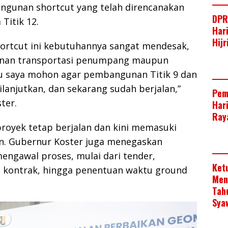
ngunan shortcut yang telah direncanakan
DPR
 Titik 12.
Har
Hij
rtcut ini kebutuhannya sangat mendesak,
anan transportasi penumpang maupun
itu saya mohon agar pembangunan Titik 9 dan
ilanjutkan, dan sekarang sudah berjalan,”
Pem
ter.
Har
Raya
royek tetap berjalan dan kini memasuki
n. Gubernur Koster juga menegaskan
engawal proses, mulai dari tender,
Ket
kontrak, hingga penentuan waktu ground
Men
Tah
Sya