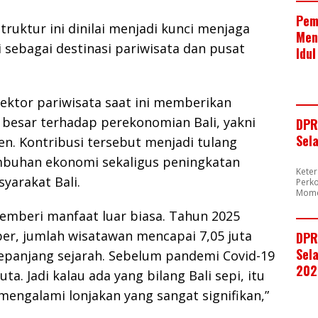
Pem
truktur ini dinilai menjadi kunci menjaga
Men
i sebagai destinasi pariwisata dan pusat
Idul
.
ektor pariwisata saat ini memberikan
 besar terhadap perekonomian Bali, yakni
DPR
Sel
n. Kontribusi tersebut menjadi tulang
buhan ekonomi sekaligus peningkatan
Kete
yarakat Bali.
Perk
Mome
memberi manfaat luar biasa. Tahun 2025
er, jumlah wisatawan mencapai 7,05 juta
DPR
Sela
sepanjang sejarah. Sebelum pandemi Covid-19
202
uta. Jadi kalau ada yang bilang Bali sepi, itu
u mengalami lonjakan yang sangat signifikan,”