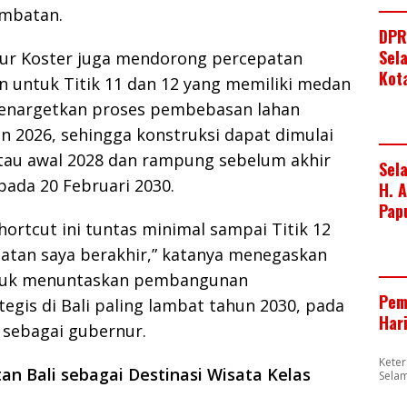
ambatan.
DPR
Sel
ur Koster juga mendorong percepatan
Kot
 untuk Titik 11 dan 12 yang memiliki medan
 menargetkan proses pembebasan lahan
n 2026, sehingga konstruksi dapat dimulai
atau awal 2028 dan rampung sebelum akhir
Sel
ada 20 Februari 2030.
H. 
Pap
shortcut ini tuntas minimal sampai Titik 12
atan saya berakhir,” katanya menegaskan
tuk menuntaskan pembangunan
Pem
tegis di Bali paling lambat tahun 2030, pada
Har
 sebagai gubernur.
Kete
an Bali sebagai Destinasi Wisata Kelas
Sela