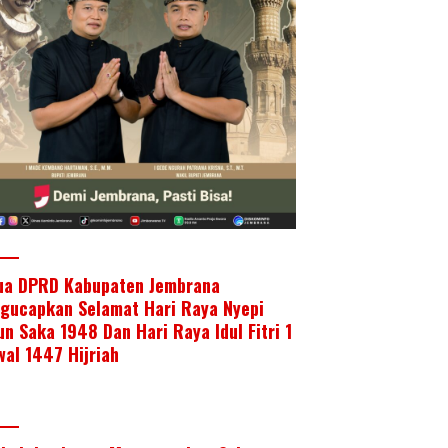
ua DPRD Kabupaten Jembrana
gucapkan Selamat Hari Raya Nyepi
un Saka 1948 Dan Hari Raya Idul Fitri 1
wal 1447 Hijriah