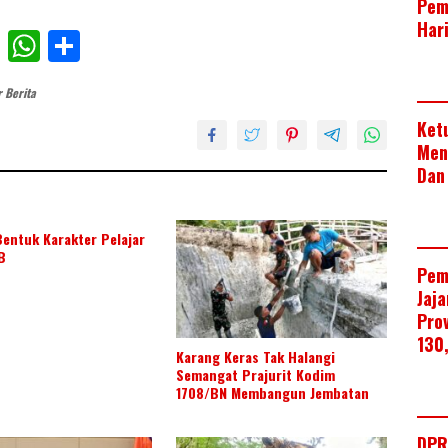
Pem
Har
F
W
S
ac
h
h
 Berita
e
at
ar
Ket
b
s
e
Men
o
A
Dan
o
p
k
p
entuk Karakter Pelajar
B
Pem
Jaj
Pro
130
Karang Keras Tak Halangi
Semangat Prajurit Kodim
1708/BN Membangun Jembatan
DPR