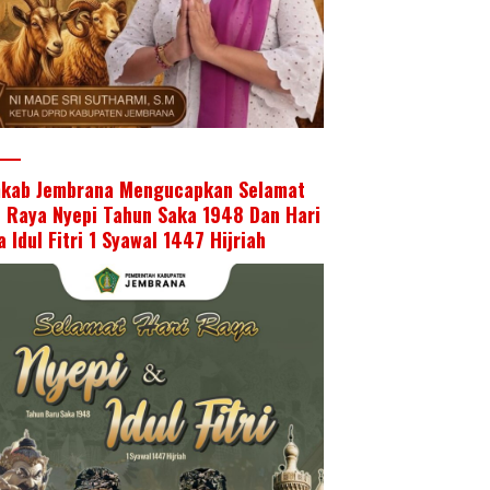
kab Jembrana Mengucapkan Selamat
i Raya Nyepi Tahun Saka 1948 Dan Hari
 Idul Fitri 1 Syawal 1447 Hijriah