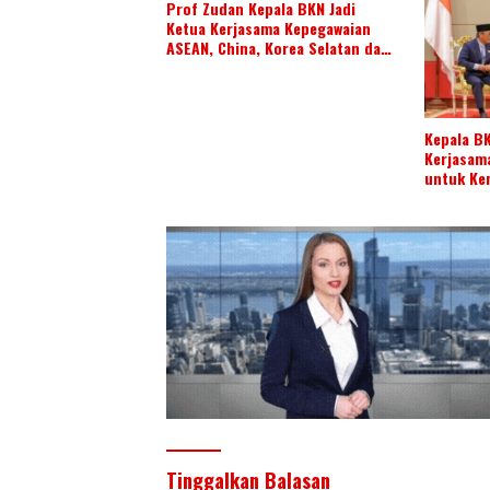
Prof Zudan Kepala BKN Jadi
Ketua Kerjasama Kepegawaian
ASEAN, China, Korea Selatan dan
Jepang Tahun 2026-2028,
Wujudkan Kolaborasi ASN ASEAN
Kepala B
Kerjasam
untuk Ke
di ASEAN
Tinggalkan Balasan