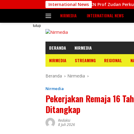
Langsung
ASEAN
Kepala BKN Prof Zudan Perkuat Kerjasama Indone
International News
ke
NIRMEDIA
INTERNATIONAL NEWS
konten
tutup
BERANDA
NIRMEDIA
NIRMEDIA
STREAMING
REGIONAL
N
Beranda
Nirmedia
Nirmedia
Pekerjakan Remaja 16 Tahu
Ditangkap
Redaksi
8 Juli 2026