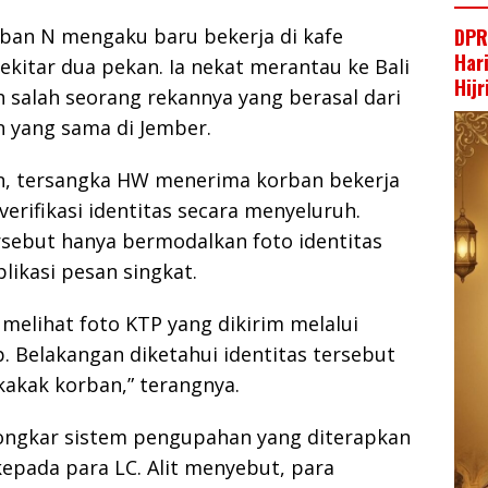
rban N mengaku baru bekerja di kafe
DPR
Har
ekitar dua pekan. Ia nekat merantau ke Bali
Hij
eh salah seorang rekannya yang berasal dari
yang sama di Jember.
, tersangka HW menerima korban bekerja
erifikasi identitas secara menyeluruh.
rsebut hanya bermodalkan foto identitas
plikasi pesan singkat.
melihat foto KTP yang dikirim melalui
. Belakangan diketahui identitas tersebut
akak korban,” terangnya.
ongkar sistem pengupahan yang diterapkan
epada para LC. Alit menyebut, para