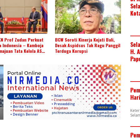
Sel
Kot
KN Prof Zudan Perkuat
BCW Soroti Kinerja Kejati Bali,
Sel
a Indonesia – Kamboja
Desak Aspidsus Tak Ragu Panggil
H. 
majuan Tata Kelola ASN
Terduga Korupsi
Pap
Pem
Har
Kete
Sela
Pem