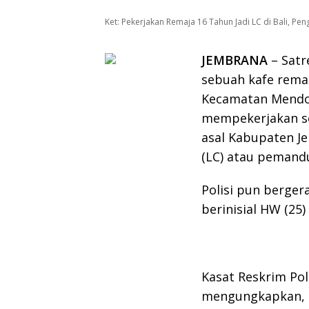
Ket: Pekerjakan Remaja 16 Tahun Jadi LC di Bali, Pe
JEMBRANA
– Satr
sebuah kafe rema
Kecamatan Mendoy
mempekerjakan se
asal Kabupaten J
(LC) atau pemandu
Polisi pun berge
berinisial HW (25)
Kasat Reskrim Po
mengungkapkan, p