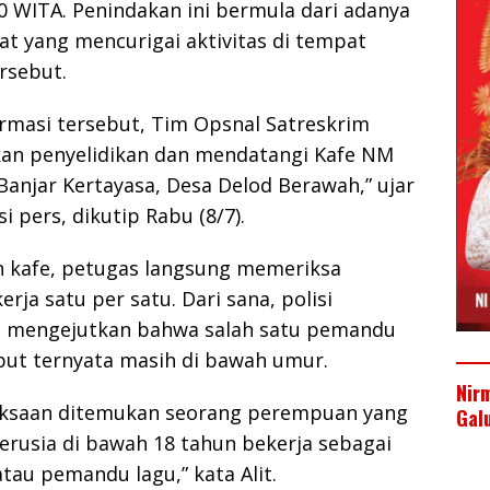
00 WITA. Penindakan ini bermula dari adanya
t yang mencurigai aktivitas di tempat
rsebut.
rmasi tersebut, Tim Opsnal Satreskrim
an penyelidikan dan mendatangi Kafe NM
 Banjar Kertayasa, Desa Delod Berawah,” ujar
si pers, dikutip Rabu (8/7).
 kafe, petugas langsung memeriksa
erja satu per satu. Dari sana, polisi
 mengejutkan bahwa salah satu pemandu
ebut ternyata masih di bawah umur.
Nir
riksaan ditemukan seorang perempuan yang
Gal
erusia di bawah 18 tahun bekerja sebagai
au pemandu lagu,” kata Alit.