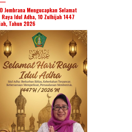
D Jembrana Mengucapkan Selamat
i Raya Idul Adha, 10 Zulhijah 1447
riah, Tahun 2026