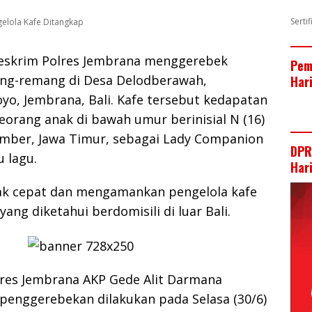
Serti
ngelola Kafe Ditangkap
eskrim Polres Jembrana menggerebek
Pem
ng-remang di Desa Delodberawah,
Har
o, Jembrana, Bali. Kafe tersebut kedapatan
orang anak di bawah umur berinisial N (16)
ember, Jawa Timur, sebagai Lady Companion
DPR
 lagu.
Har
rak cepat dan mengamankan pengelola kafe
 yang diketahui berdomisili di luar Bali.
lres Jembrana AKP Gede Alit Darmana
enggerebekan dilakukan pada Selasa (30/6)