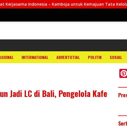
sia – Kamboja untuk Kemajuan Tata Kelola ASN di ASEAN
ASIONAL
INTERNATIONAL
ADVERTOTIAL
POLITIK
SOSIAL
n Jadi LC di Bali, Pengelola Kafe
Pre
Ser