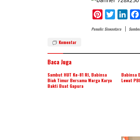
Pi
T
Li
nt
w
n
Penulis: Siswantara
Sumber
er
itt
k
e
er
e
Komentar
st
dI
n
Baca Juga
Sambut HUT Ke-81 RI, Babinsa
Babinsa B
Biak Timur Bersama Warga Karya
Lewat PB
Bakti Buat Gapura