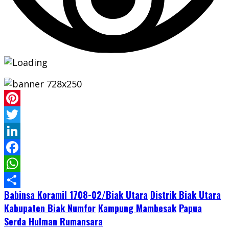
Pinterest
Twitter
LinkedIn
Facebook
WhatsApp
Babinsa Koramil 1708-02/Biak Utara
Distrik Biak Utara
Share
Kabupaten Biak Numfor
Kampung Mambesak
Papua
Serda Hulman Rumansara