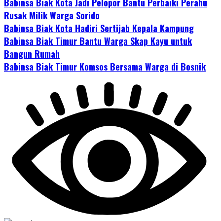
Babinsa Biak Kota Jadi Pelopor Bantu Perbaiki Perahu
Rusak Milik Warga Sorido
Babinsa Biak Kota Hadiri Sertijab Kepala Kampung
Babinsa Biak Timur Bantu Warga Skap Kayu untuk
Bangun Rumah
Babinsa Biak Timur Komsos Bersama Warga di Bosnik