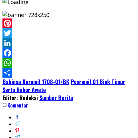
Pinterest
Twitter
LinkedIn
Facebook
WhatsApp
Babinsa Koramil 1708-01/BK
Posramil 01 Biak Timur
Share
Sertu Nahor Awete
Editor: Redaksi
Sumber Berita
Komentar