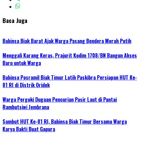
Baca Juga
Babinsa Biak Barat Ajak Warga Pasang Bendera Merah Putih
Menggali Karang Keras, Prajurit Kodim 1708/BN Bangun Akses
Baru untuk Warga
Babinsa Posramil Biak Timur Latih Paskibra Persiapan HUT Ke-
81 RI di Distrik Oridek
Warga Pergoki Dugaan Pencurian Pasir Laut di Pantai
Rambutsiwi Jembrana
Sambut HUT Ke-81 RI, Babinsa Biak Timur Bersama Warga
Karya Bakti Buat Gapura