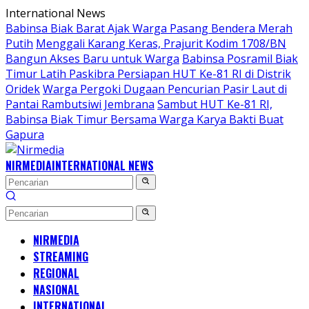
Langsung
International News
ke
Babinsa Biak Barat Ajak Warga Pasang Bendera Merah
konten
Putih
Menggali Karang Keras, Prajurit Kodim 1708/BN
Bangun Akses Baru untuk Warga
Babinsa Posramil Biak
Timur Latih Paskibra Persiapan HUT Ke-81 RI di Distrik
Oridek
Warga Pergoki Dugaan Pencurian Pasir Laut di
Pantai Rambutsiwi Jembrana
Sambut HUT Ke-81 RI,
Babinsa Biak Timur Bersama Warga Karya Bakti Buat
Gapura
NIRMEDIA
INTERNATIONAL NEWS
NIRMEDIA
STREAMING
REGIONAL
NASIONAL
INTERNATIONAL