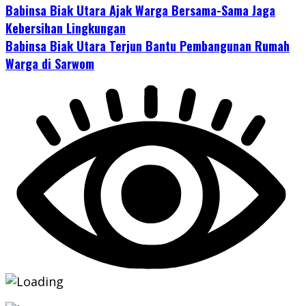
Babinsa Biak Utara Ajak Warga Bersama-Sama Jaga
Kebersihan Lingkungan
Babinsa Biak Utara Terjun Bantu Pembangunan Rumah
Warga di Sarwom