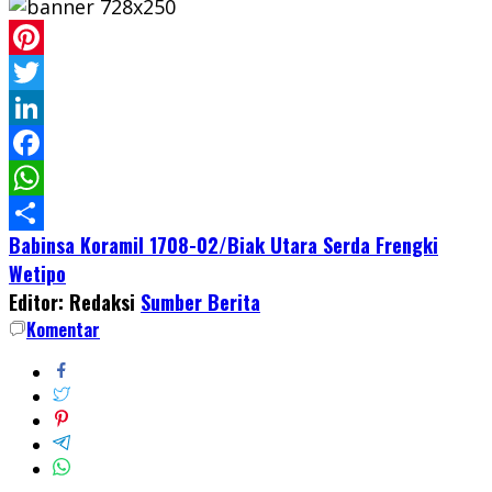
Pinterest
Twitter
LinkedIn
Facebook
WhatsApp
Babinsa Koramil 1708-02/Biak Utara Serda Frengki
Share
Wetipo
Editor: Redaksi
Sumber Berita
Komentar