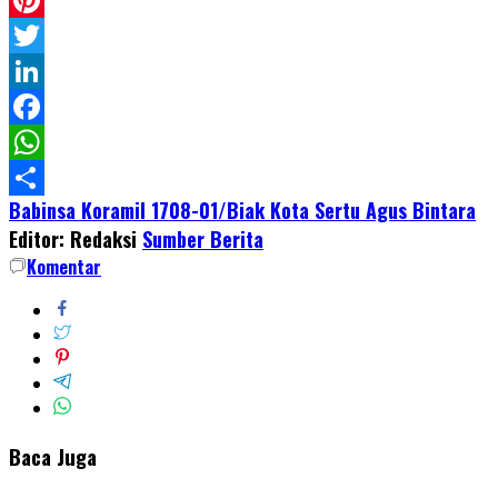
Pinterest
Twitter
LinkedIn
Facebook
WhatsApp
Babinsa Koramil 1708-01/Biak Kota Sertu Agus Bintara
Share
Editor: Redaksi
Sumber Berita
Komentar
Baca Juga