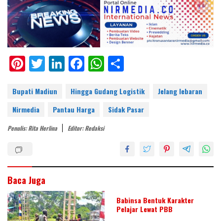
Pi
T
Li
F
W
S
nt
w
n
ac
h
h
er
itt
k
e
at
ar
Bupati Madiun
Hingga Gudang Logistik
Jelang lebaran
e
er
e
b
s
e
Nirmedia
Pantau Harga
Sidak Pasar
st
dI
o
A
Penulis: Rita Herlina
Editor: Redaksi
n
o
p
k
p
Baca Juga
Babinsa Bentuk Karakter
Pelajar Lewat PBB