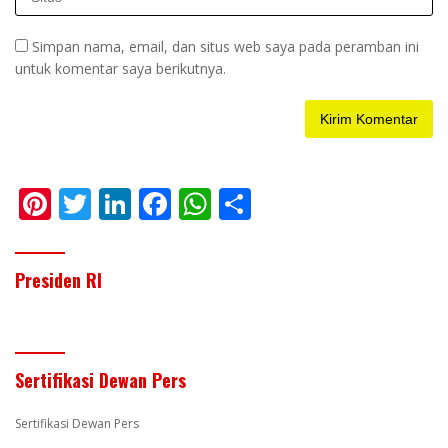
Simpan nama, email, dan situs web saya pada peramban ini
untuk komentar saya berikutnya.
Pi
T
Li
F
W
S
nt
w
n
ac
h
h
er
itt
k
e
at
ar
Presiden RI
e
er
e
b
s
e
st
dI
o
A
n
o
p
Sertifikasi Dewan Pers
k
p
Sertifikasi Dewan Pers