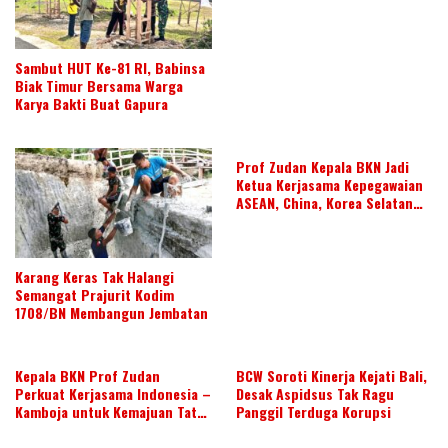
Sambut HUT Ke-81 RI, Babinsa
Biak Timur Bersama Warga
Karya Bakti Buat Gapura
Prof Zudan Kepala BKN Jadi
Ketua Kerjasama Kepegawaian
ASEAN, China, Korea Selatan
dan Jepang Tahun 2026-2028,
Wujudkan Kolaborasi ASN
ASEAN
Karang Keras Tak Halangi
Semangat Prajurit Kodim
1708/BN Membangun Jembatan
Kepala BKN Prof Zudan
BCW Soroti Kinerja Kejati Bali,
Perkuat Kerjasama Indonesia –
Desak Aspidsus Tak Ragu
Kamboja untuk Kemajuan Tata
Panggil Terduga Korupsi
Kelola ASN di ASEAN