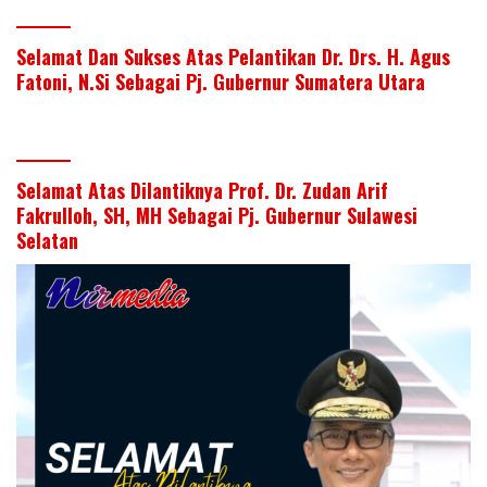
Selamat Dan Sukses Atas Pelantikan Dr. Drs. H. Agus
Fatoni, N.Si Sebagai Pj. Gubernur Sumatera Utara
Selamat Atas Dilantiknya Prof. Dr. Zudan Arif
Fakrulloh, SH, MH Sebagai Pj. Gubernur Sulawesi
Selatan