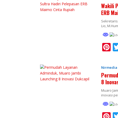
e
Wakili 
st
ERB Ma
Sekretaris
Lio, M.Hum
Pi
n
e
Nirmedia
e
Permud
st
8 Inova
Muaro Jamb
inovasi p
Pi