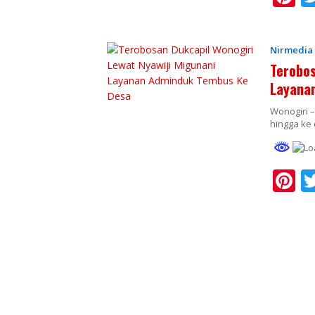
n
e
Nirmedia
e
Terobos
st
Layana
Wonogiri 
hingga ke
Pi
n
e
e
st