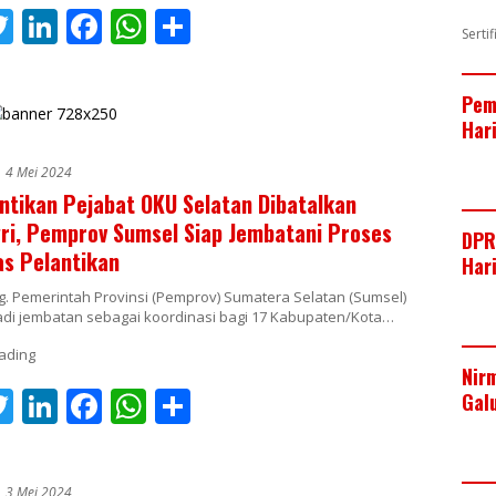
T
Li
F
W
S
Serti
t
w
n
ac
h
h
r
itt
k
e
at
ar
Pem
er
e
b
s
e
Har
dI
o
A
4 Mei 2024
n
o
p
ntikan Pejabat OKU Selatan Dibatalkan
k
p
i, Pemprov Sumsel Siap Jembatani Proses
DPR
as Pelantikan
Har
. Pemerintah Provinsi (Pemprov) Sumatera Selatan (Sumsel)
adi jembatan sebagai koordinasi bagi 17 Kabupaten/Kota…
Nir
T
Li
F
W
S
Gal
t
w
n
ac
h
h
r
itt
k
e
at
ar
3 Mei 2024