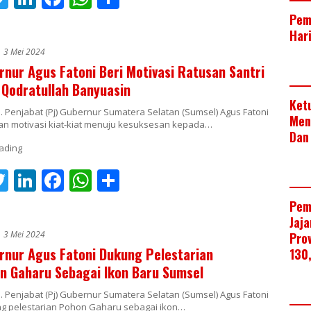
t
w
n
ac
h
h
Pem
Har
r
itt
k
e
at
ar
3 Mei 2024
er
e
b
s
e
rnur Agus Fatoni Beri Motivasi Ratusan Santri
dI
o
A
Qodratullah Banyuasin
n
o
p
Ket
 Penjabat (Pj) Gubernur Sumatera Selatan (Sumsel) Agus Fatoni
Men
k
p
n motivasi kiat-kiat menuju kesuksesan kepada…
Dan
T
Li
F
W
S
t
w
n
ac
h
h
Pem
r
itt
k
e
at
ar
Jaj
3 Mei 2024
Pro
er
e
b
s
e
rnur Agus Fatoni Dukung Pelestarian
130
dI
o
A
 Gaharu Sebagai Ikon Baru Sumsel
n
o
p
 Penjabat (Pj) Gubernur Sumatera Selatan (Sumsel) Agus Fatoni
 pelestarian Pohon Gaharu sebagai ikon…