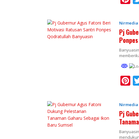
n
e
Nirmedia
e
Pj Gube
st
Ponpes 
Banyuasin.
memberika
Pi
n
e
Nirmedia
e
Pj Gube
st
Tanaman
Banyuasin.
mendukung