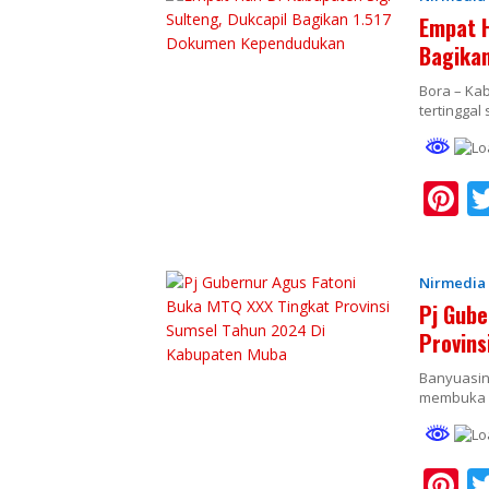
e
Empat H
st
Bagika
Bora – Kab
tertinggal
Pi
n
e
Nirmedia
e
Pj Gube
st
Provins
Banyuasin.
membuka k
Pi