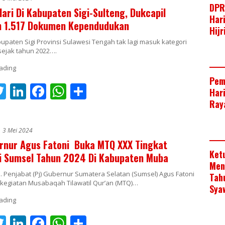
er
e
b
s
e
DPR
ari Di Kabupaten Sigi-Sulteng, Dukcapil
dI
o
A
Har
n 1.517 Dokumen Kependudukan
Hij
n
o
p
upaten Sigi Provinsi Sulawesi Tengah tak lagi masuk kategori
k
p
 sejak tahun 2022….
Pem
T
Li
F
W
S
Har
t
w
n
ac
h
h
Raya
r
itt
k
e
at
ar
3 Mei 2024
er
e
b
s
e
rnur Agus Fatoni Buka MTQ XXX Tingkat
dI
o
A
Ket
i Sumsel Tahun 2024 Di Kabupaten Muba
Men
n
o
p
 Penjabat (Pj) Gubernur Sumatera Selatan (Sumsel) Agus Fatoni
Tah
k
p
egiatan Musabaqah Tilawatil Qur’an (MTQ)…
Sya
T
Li
F
W
S