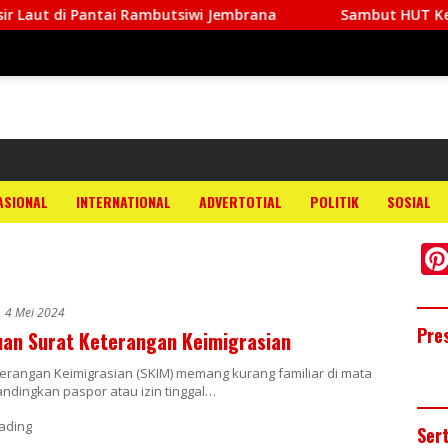
Pantai Rambutsiwi Jembrana
Sambut HUT Ke-81 RI, Babi
ASIONAL
INTERNATIONAL
ADVERTOTIAL
POLITIK
SOSIAL
4 Mei 2024
Pre
an Surat Keterangan Keimigrasian
erangan Keimigrasian (SKIM) memang kurang familiar di mata
andingkan paspor atau izin tinggal…
Ser