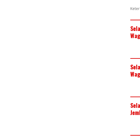
k
p
Keter
Sel
Wag
Sel
Wag
Sel
Jem