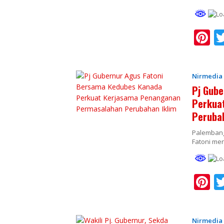
Pi
n
e
Nirmedia
e
Pj Gube
st
Perkua
Perubah
Palembang
Fatoni me
Pi
n
e
Nirmedia