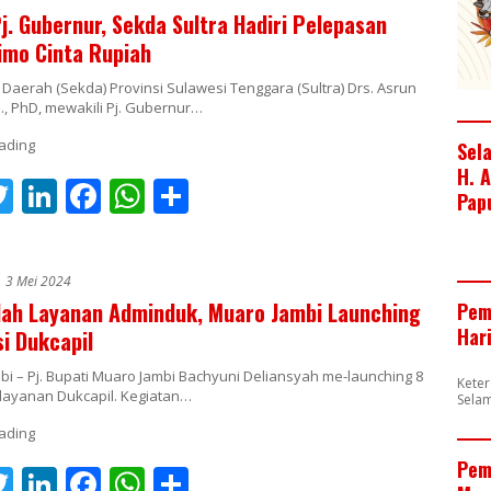
er
e
b
s
e
Pj. Gubernur, Sekda Sultra Hadiri Pelepasan
dI
o
A
imo Cinta Rupiah
n
o
p
 Daerah (Sekda) Provinsi Sulawesi Tenggara (Sultra) Drs. Asrun
k
p
., PhD, mewakili Pj. Gubernur…
Sel
H. 
T
Li
F
W
S
Pap
t
w
n
ac
h
h
r
itt
k
e
at
ar
3 Mei 2024
er
e
b
s
e
ah Layanan Adminduk, Muaro Jambi Launching
Pem
dI
o
A
Har
si Dukcapil
n
o
p
i – Pj. Bupati Muaro Jambi Bachyuni Deliansyah me-launching 8
Kete
k
p
elayanan Dukcapil. Kegiatan…
Sela
Pem
T
Li
F
W
S