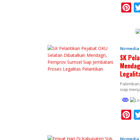
Pi
n
e
e
st
Nirmedia
SK Pela
Mendagr
Legalit
Palembang
siap menj
Pi
n
e
Nirmedia