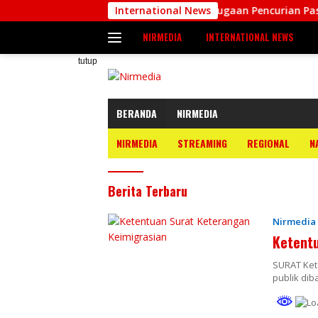
Langsung
Oridek
Warga Pergoki Dugaan Pencurian Pasir Laut di 
International News
ke
NIRMEDIA
INTERNATIONAL NEWS
konten
tutup
BERANDA
NIRMEDIA
NIRMEDIA
STREAMING
REGIONAL
N
Nirmedia
Berita Terbaru
Nirmedia
Ketentu
SURAT Ket
publik dib