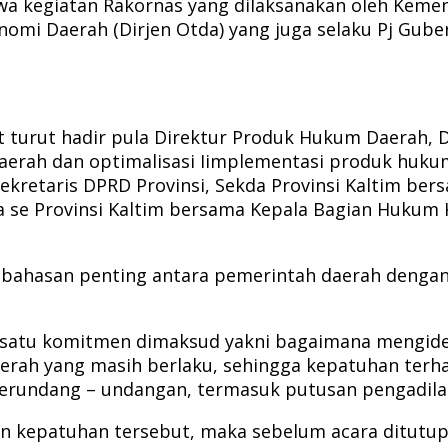
wa kegiatan Rakornas yang dilaksanakan oleh Keme
nomi Daerah (Dirjen Otda) yang juga selaku Pj Gube
t turut hadir pula Direktur Produk Hukum Daerah,
ah dan optimalisasi Iimplementasi produk hukum d
ekretaris DPRD Provinsi, Sekda Provinsi Kaltim ber
se Provinsi Kaltim bersama Kepala Bagian Hukum K
bahasan penting antara pemerintah daerah dengan
ah satu komitmen dimaksud yakni bagaimana mengide
aerah yang masih berlaku, sehingga kepatuhan ter
perundang – undangan, termasuk putusan pengadilan
tan kepatuhan tersebut, maka sebelum acara ditu