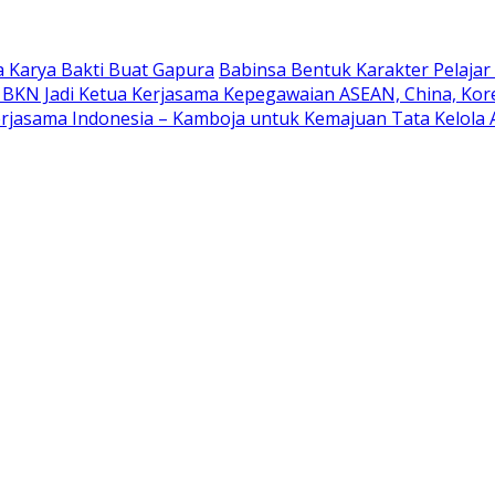
 Karya Bakti Buat Gapura
Babinsa Bentuk Karakter Pelaja
 BKN Jadi Ketua Kerjasama Kepegawaian ASEAN, China, Kor
rjasama Indonesia – Kamboja untuk Kemajuan Tata Kelola