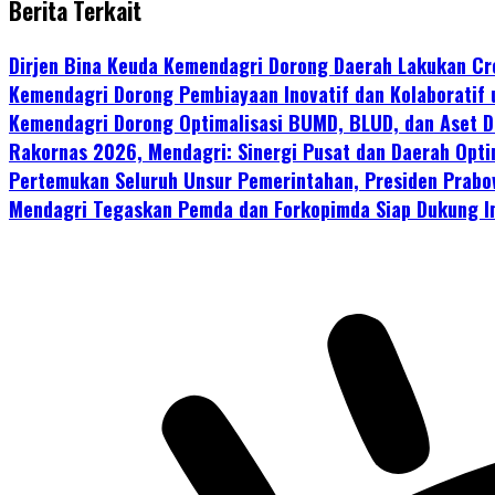
Berita Terkait
Dirjen Bina Keuda Kemendagri Dorong Daerah Lakukan Cre
Kemendagri Dorong Pembiayaan Inovatif dan Kolaboratif
Kemendagri Dorong Optimalisasi BUMD, BLUD, dan Aset D
Rakornas 2026, Mendagri: Sinergi Pusat dan Daerah Opti
Pertemukan Seluruh Unsur Pemerintahan, Presiden Prab
Mendagri Tegaskan Pemda dan Forkopimda Siap Dukung Im