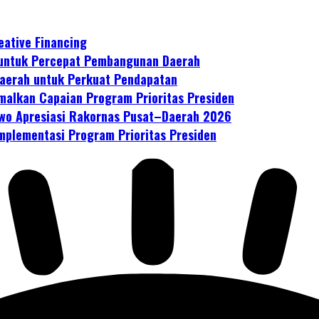
ative Financing
 untuk Percepat Pembangunan Daerah
aerah untuk Perkuat Pendapatan
malkan Capaian Program Prioritas Presiden
owo Apresiasi Rakornas Pusat–Daerah 2026
plementasi Program Prioritas Presiden