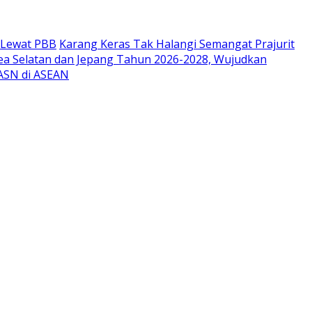
r Lewat PBB
Karang Keras Tak Halangi Semangat Prajurit
ea Selatan dan Jepang Tahun 2026-2028, Wujudkan
 ASN di ASEAN