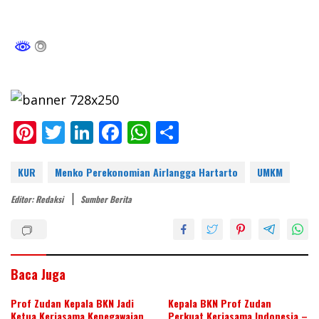
Pi
T
Li
F
W
S
nt
w
n
ac
h
h
er
itt
k
e
at
ar
KUR
Menko Perekonomian Airlangga Hartarto
UMKM
e
er
e
b
s
e
Editor: Redaksi
Sumber Berita
st
dI
o
A
n
o
p
k
p
Baca Juga
Prof Zudan Kepala BKN Jadi
Kepala BKN Prof Zudan
Ketua Kerjasama Kepegawaian
Perkuat Kerjasama Indonesia –