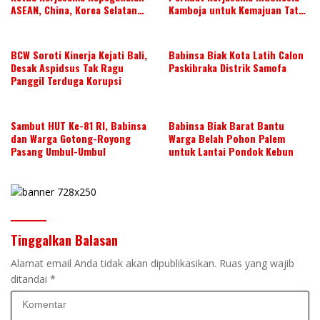
ASEAN, China, Korea Selatan
Kamboja untuk Kemajuan Tata
dan Jepang Tahun 2026-2028,
Kelola ASN di ASEAN
Wujudkan Kolaborasi ASN
ASEAN
BCW Soroti Kinerja Kejati Bali,
Babinsa Biak Kota Latih Calon
Desak Aspidsus Tak Ragu
Paskibraka Distrik Samofa
Panggil Terduga Korupsi
Sambut HUT Ke-81 RI, Babinsa
Babinsa Biak Barat Bantu
dan Warga Gotong-Royong
Warga Belah Pohon Palem
Pasang Umbul-Umbul
untuk Lantai Pondok Kebun
Tinggalkan Balasan
Alamat email Anda tidak akan dipublikasikan.
Ruas yang wajib
ditandai
*