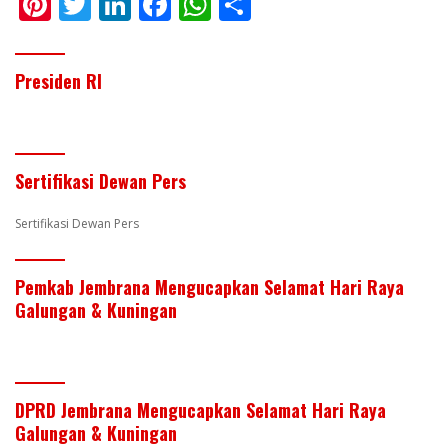
Pi
T
Li
F
W
S
nt
w
n
ac
h
h
er
itt
k
e
at
ar
Presiden RI
e
er
e
b
s
e
st
dI
o
A
n
o
p
Sertifikasi Dewan Pers
k
p
Sertifikasi Dewan Pers
Pemkab Jembrana Mengucapkan Selamat Hari Raya
Galungan & Kuningan
DPRD Jembrana Mengucapkan Selamat Hari Raya
Galungan & Kuningan