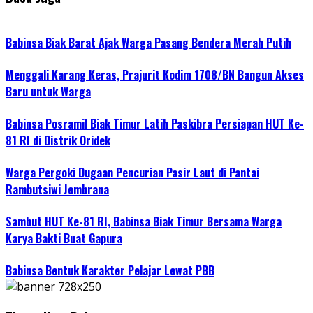
Babinsa Biak Barat Ajak Warga Pasang Bendera Merah Putih
Menggali Karang Keras, Prajurit Kodim 1708/BN Bangun Akses
Baru untuk Warga
Babinsa Posramil Biak Timur Latih Paskibra Persiapan HUT Ke-
81 RI di Distrik Oridek
Warga Pergoki Dugaan Pencurian Pasir Laut di Pantai
Rambutsiwi Jembrana
Sambut HUT Ke-81 RI, Babinsa Biak Timur Bersama Warga
Karya Bakti Buat Gapura
Babinsa Bentuk Karakter Pelajar Lewat PBB