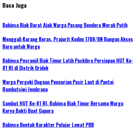
Baca Juga
Babinsa Biak Barat Ajak Warga Pasang Bendera Merah Putih
Menggali Karang Keras, Prajurit Kodim 1708/BN Bangun Akses
Baru untuk Warga
Babinsa Posramil Biak Timur Latih Paskibra Persiapan HUT Ke-
81 RI di Distrik Oridek
Warga Pergoki Dugaan Pencurian Pasir Laut di Pantai
Rambutsiwi Jembrana
Sambut HUT Ke-81 RI, Babinsa Biak Timur Bersama Warga
Karya Bakti Buat Gapura
Babinsa Bentuk Karakter Pelajar Lewat PBB