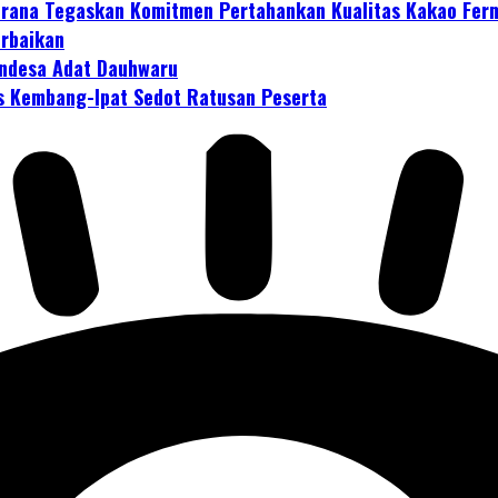
mbrana Tegaskan Komitmen Pertahankan Kualitas Kakao Fer
erbaikan
ndesa Adat Dauhwaru
s Kembang-Ipat Sedot Ratusan Peserta