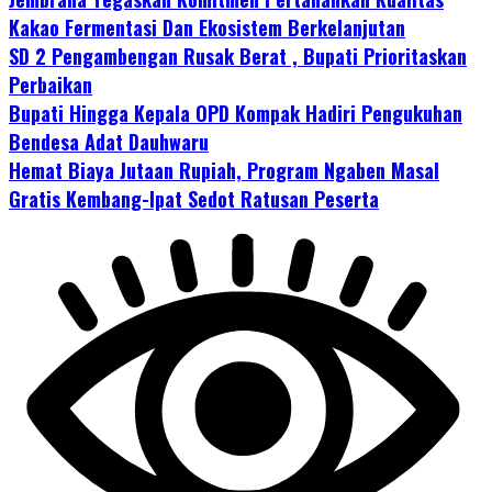
Kakao Fermentasi Dan Ekosistem Berkelanjutan
SD 2 Pengambengan Rusak Berat , Bupati Prioritaskan
Perbaikan
Bupati Hingga Kepala OPD Kompak Hadiri Pengukuhan
Bendesa Adat Dauhwaru
Hemat Biaya Jutaan Rupiah, Program Ngaben Masal
Gratis Kembang-Ipat Sedot Ratusan Peserta