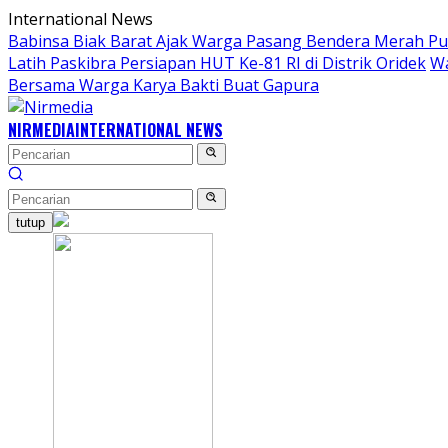
Langsung
International News
ke
Babinsa Biak Barat Ajak Warga Pasang Bendera Merah Pu
konten
Latih Paskibra Persiapan HUT Ke-81 RI di Distrik Oridek
Wa
Bersama Warga Karya Bakti Buat Gapura
NIRMEDIA
INTERNATIONAL NEWS
tutup