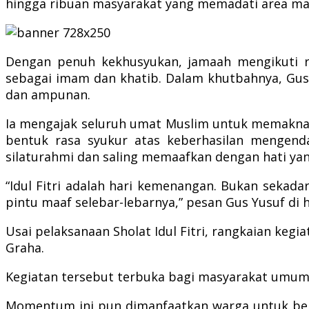
hingga ribuan masyarakat yang memadati area masj
Dengan penuh kekhusyukan, jamaah mengikuti ra
sebagai imam dan khatib. Dalam khutbahnya, Gu
dan ampunan.
Ia mengajak seluruh umat Muslim untuk memaknai I
bentuk rasa syukur atas keberhasilan mengenda
silaturahmi dan saling memaafkan dengan hati yan
“Idul Fitri adalah hari kemenangan. Bukan sekad
pintu maaf selebar-lebarnya,” pesan Gus Yusuf di
Usai pelaksanaan Sholat Idul Fitri, rangkaian keg
Graha.
Kegiatan tersebut terbuka bagi masyarakat umum 
Momentum ini pun dimanfaatkan warga untuk ber