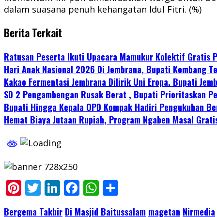
dalam suasana penuh kehangatan Idul Fitri. (%)
Berita Terkait
Ratusan Peserta Ikuti Upacara Mamukur Kolektif Gratis
Hari Anak Nasional 2026 Di Jembrana, Bupati Kembang Te
Kakao Fermentasi Jembrana Dilirik Uni Eropa. Bupati Je
SD 2 Pengambengan Rusak Berat , Bupati Prioritaskan P
Bupati Hingga Kepala OPD Kompak Hadiri Pengukuhan Be
Hemat Biaya Jutaan Rupiah, Program Ngaben Masal Grati
Pinterest
Twitter
LinkedIn
Facebook
WhatsApp
Share
Bergema Takbir
Di Masjid Baitussalam
magetan
Nirmedia