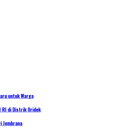
Baru untuk Warga
RI di Distrik Oridek
wi Jembrana