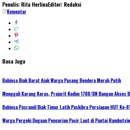
Penulis: Rita Herlina
Editor: Redaksi
Komentar
Baca Juga
Babinsa Biak Barat Ajak Warga Pasang Bendera Merah Putih
Menggali Karang Keras, Prajurit Kodim 1708/BN Bangun Akses 
Babinsa Posramil Biak Timur Latih Paskibra Persiapan HUT Ke-81 
Warga Pergoki Dugaan Pencurian Pasir Laut di Pantai Rambutsi