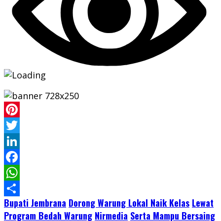
Pinterest
Twitter
LinkedIn
Facebook
WhatsApp
Bupati Jembrana
Dorong Warung Lokal Naik Kelas
Lewat
Share
Program Bedah Warung
Nirmedia
Serta Mampu Bersaing