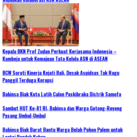
Kepala BKN Prof Zudan Perkuat Kerjasama Indonesia –
Kamboja untuk Kemajuan Tata Kelola ASN di ASEAN
BCW Soroti Kinerja Kejati Bali, Desak Aspidsus Tak Ragu
Panggil Terduga Korupsi
Babinsa Biak Kota Latih Calon Paskibraka Distrik Samofa
Sambut HUT Ke-81 RI, Babinsa dan Warga Gotong-Royong
Pasang Umbul-Umbul
Babinsa Biak Barat Bantu Warga Belah Pohon Palem untuk