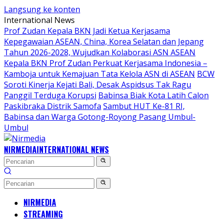
Langsung ke konten
International News
Prof Zudan Kepala BKN Jadi Ketua Kerjasama
Kepegawaian ASEAN, China, Korea Selatan dan Jepang
Tahun 2026-2028, Wujudkan Kolaborasi ASN ASEAN
Kepala BKN Prof Zudan Perkuat Kerjasama Indonesia –
Kamboja untuk Kemajuan Tata Kelola ASN di ASEAN
BCW
Soroti Kinerja Kejati Bali, Desak Aspidsus Tak Ragu
Panggil Terduga Korupsi
Babinsa Biak Kota Latih Calon
Paskibraka Distrik Samofa
Sambut HUT Ke-81 RI,
Babinsa dan Warga Gotong-Royong Pasang Umbul-
Umbul
NIRMEDIA
INTERNATIONAL NEWS
NIRMEDIA
STREAMING