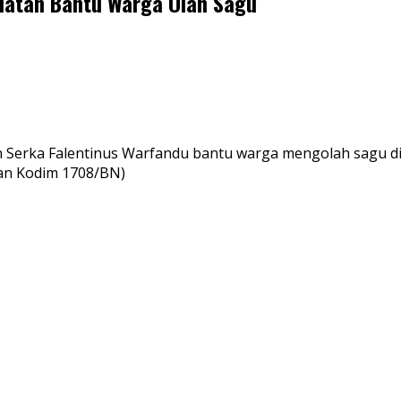
elatan Bantu Warga Olah Sagu
 Serka Falentinus Warfandu bantu warga mengolah sagu di 
gan Kodim 1708/BN)