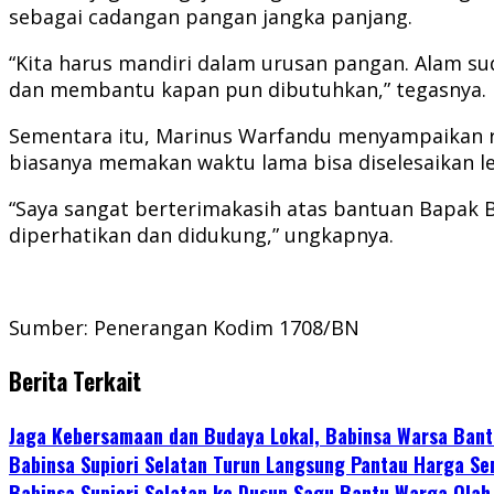
sebagai cadangan pangan jangka panjang.
“Kita harus mandiri dalam urusan pangan. Alam s
dan membantu kapan pun dibutuhkan,” tegasnya.
Sementara itu, Marinus Warfandu menyampaikan ra
biasanya memakan waktu lama bisa diselesaikan le
“Saya sangat berterimakasih atas bantuan Bapak B
diperhatikan dan didukung,” ungkapnya.
Sumber: Penerangan Kodim 1708/BN
Berita Terkait
Jaga Kebersamaan dan Budaya Lokal, Babinsa Warsa Ban
Babinsa Supiori Selatan Turun Langsung Pantau Harga S
Babinsa Supiori Selatan ke Dusun Sagu Bantu Warga Olah