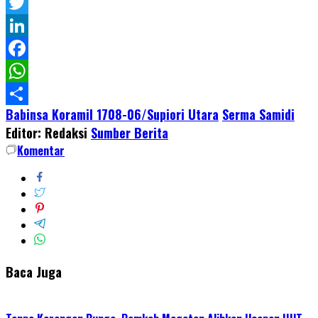
Pinterest
Twitter
LinkedIn
Facebook
WhatsApp
Babinsa Koramil 1708-06/Supiori Utara
Serma Samidi
Share
Editor: Redaksi
Sumber Berita
Komentar
Baca Juga