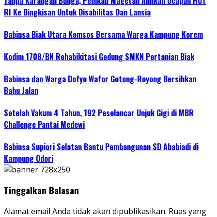
Tanpa Karangan Bunga, Pemkab Magetan Alihkan Ucapan HUT
RI Ke Bingkisan Untuk Disabilitas Dan Lansia
Babinsa Biak Utara Komsos Bersama Warga Kampung Korem
Kodim 1708/BN Rehabikitasi Gedung SMKN Pertanian Biak
Babinsa dan Warga Dofyo Wafor Gotong-Royong Bersihkan
Bahu Jalan
Setelah Vakum 4 Tahun, 192 Peselancar Unjuk Gigi di MBR
Challenge Pantai Medewi
Babinsa Supiori Selatan Bantu Pembangunan SD Ababiadi di
Kampung Odori
Tinggalkan Balasan
Alamat email Anda tidak akan dipublikasikan.
Ruas yang