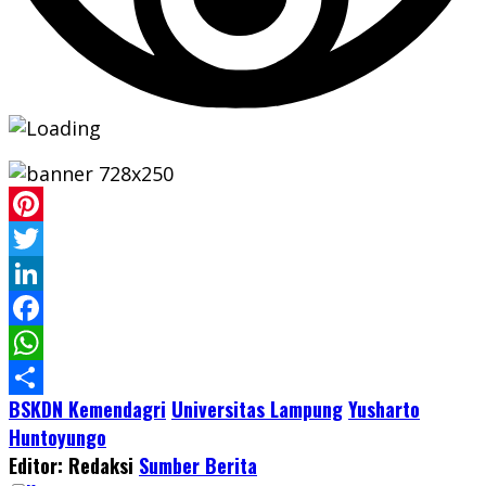
Pinterest
Twitter
LinkedIn
Facebook
WhatsApp
BSKDN Kemendagri
Universitas Lampung
Yusharto
Share
Huntoyungo
Editor: Redaksi
Sumber Berita