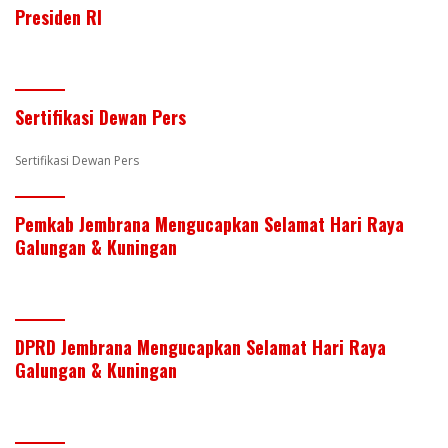
er
itt
k
e
at
ar
Presiden RI
e
er
e
b
s
e
st
dI
o
A
n
o
p
Sertifikasi Dewan Pers
k
p
Sertifikasi Dewan Pers
Pemkab Jembrana Mengucapkan Selamat Hari Raya
Galungan & Kuningan
DPRD Jembrana Mengucapkan Selamat Hari Raya
Galungan & Kuningan