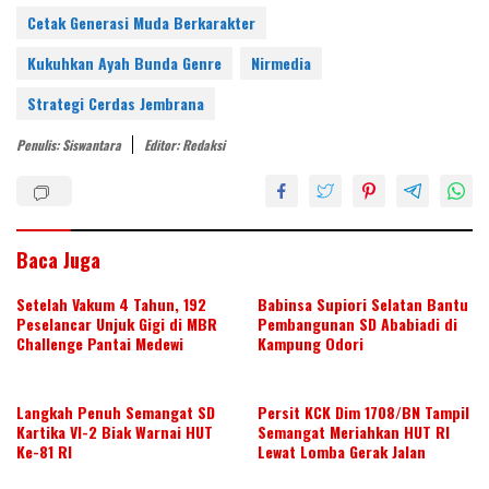
er
itt
k
e
at
ar
Cetak Generasi Muda Berkarakter
e
er
e
b
s
e
Kukuhkan Ayah Bunda Genre
Nirmedia
st
dI
o
A
Strategi Cerdas Jembrana
n
o
p
Penulis: Siswantara
Editor: Redaksi
k
p
Baca Juga
Setelah Vakum 4 Tahun, 192
Babinsa Supiori Selatan Bantu
Peselancar Unjuk Gigi di MBR
Pembangunan SD Ababiadi di
Challenge Pantai Medewi
Kampung Odori
Langkah Penuh Semangat SD
Persit KCK Dim 1708/BN Tampil
Kartika VI-2 Biak Warnai HUT
Semangat Meriahkan HUT RI
Ke-81 RI
Lewat Lomba Gerak Jalan