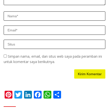
Simpan nama, email, dan situs web saya pada peramban ini
untuk komentar saya berikutnya.
Pi
T
Li
F
W
S
nt
w
n
ac
h
h