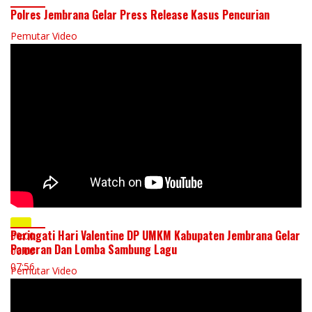
Polres Jembrana Gelar Press Release Kasus Pencurian
Pemutar Video
Peringati Hari Valentine DP UMKM Kabupaten Jembrana Gelar
00:00
Pameran Dan Lomba Sambung Lagu
00:00
07:56
Pemutar Video