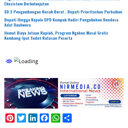
Ekosistem Berkelanjutan
SD 2 Pengambengan Rusak Berat , Bupati Prioritaskan Perbaikan
Bupati Hingga Kepala OPD Kompak Hadiri Pengukuhan Bendesa
Adat Dauhwaru
Hemat Biaya Jutaan Rupiah, Program Ngaben Masal Gratis
Kembang-Ipat Sedot Ratusan Peserta
Pi
T
Li
F
W
S
nt
w
n
ac
h
h