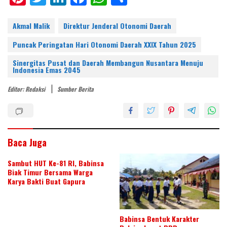
nt
w
n
ac
h
h
er
itt
k
e
at
ar
Akmal Malik
Direktur Jenderal Otonomi Daerah
e
er
e
b
s
e
Puncak Peringatan Hari Otonomi Daerah XXIX Tahun 2025
st
dI
o
A
Sinergitas Pusat dan Daerah Membangun Nusantara Menuju
Indonesia Emas 2045
n
o
p
k
p
Editor: Redaksi
Sumber Berita
Baca Juga
Sambut HUT Ke-81 RI, Babinsa
Biak Timur Bersama Warga
Karya Bakti Buat Gapura
Babinsa Bentuk Karakter