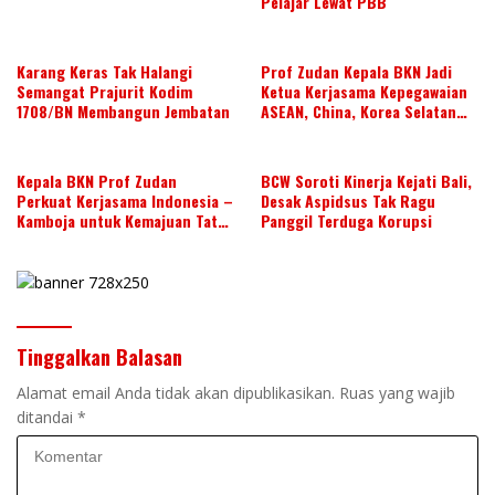
Pelajar Lewat PBB
Karang Keras Tak Halangi
Prof Zudan Kepala BKN Jadi
Semangat Prajurit Kodim
Ketua Kerjasama Kepegawaian
1708/BN Membangun Jembatan
ASEAN, China, Korea Selatan
dan Jepang Tahun 2026-2028,
Wujudkan Kolaborasi ASN
ASEAN
Kepala BKN Prof Zudan
BCW Soroti Kinerja Kejati Bali,
Perkuat Kerjasama Indonesia –
Desak Aspidsus Tak Ragu
Kamboja untuk Kemajuan Tata
Panggil Terduga Korupsi
Kelola ASN di ASEAN
Tinggalkan Balasan
Alamat email Anda tidak akan dipublikasikan.
Ruas yang wajib
ditandai
*