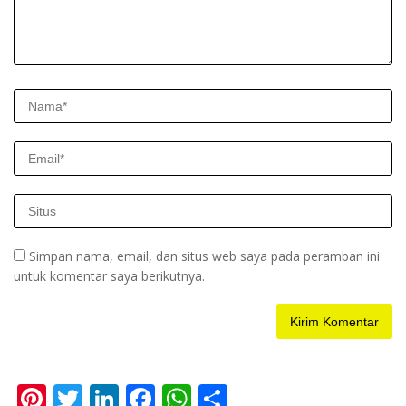
Simpan nama, email, dan situs web saya pada peramban ini
untuk komentar saya berikutnya.
Pi
T
Li
F
W
S