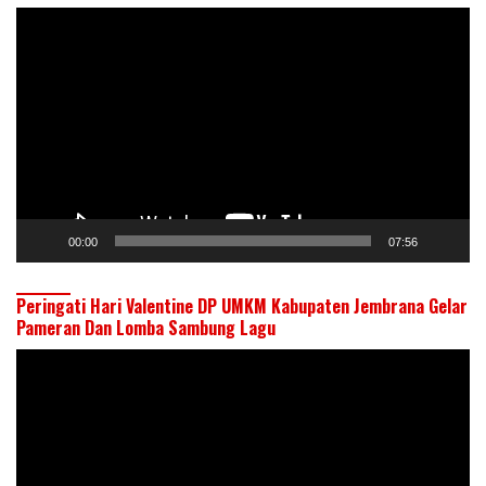
Pemutar
Video
00:00
07:56
Peringati Hari Valentine DP UMKM Kabupaten Jembrana Gelar
Pameran Dan Lomba Sambung Lagu
Pemutar
Video