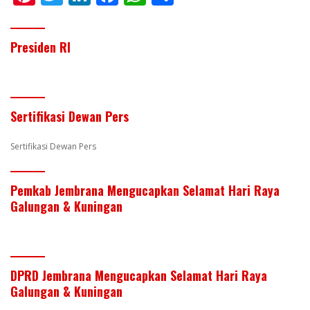
nt
w
n
ac
h
h
er
itt
k
e
at
ar
Presiden RI
e
er
e
b
s
e
st
dI
o
A
n
o
p
Sertifikasi Dewan Pers
k
p
Sertifikasi Dewan Pers
Pemkab Jembrana Mengucapkan Selamat Hari Raya
Galungan & Kuningan
DPRD Jembrana Mengucapkan Selamat Hari Raya
Galungan & Kuningan