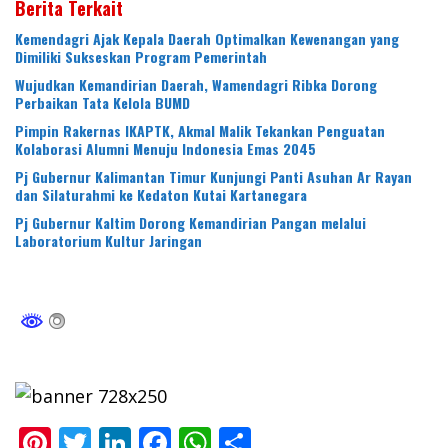
Berita Terkait
Kemendagri Ajak Kepala Daerah Optimalkan Kewenangan yang
Dimiliki Sukseskan Program Pemerintah
Wujudkan Kemandirian Daerah, Wamendagri Ribka Dorong
Perbaikan Tata Kelola BUMD
Pimpin Rakernas IKAPTK, Akmal Malik Tekankan Penguatan
Kolaborasi Alumni Menuju Indonesia Emas 2045
Pj Gubernur Kalimantan Timur Kunjungi Panti Asuhan Ar Rayan
dan Silaturahmi ke Kedaton Kutai Kartanegara
Pj Gubernur Kaltim Dorong Kemandirian Pangan melalui
Laboratorium Kultur Jaringan
Pi
T
Li
F
W
S