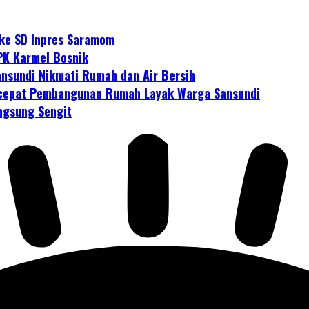
 ke SD Inpres Saramom
PK Karmel Bosnik
nsundi Nikmati Rumah dan Air Bersih
cepat Pembangunan Rumah Layak Warga Sansundi
ngsung Sengit