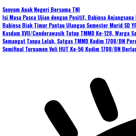
Senyum Anak Negeri Bersama TNI
Isi Masa Pasca Ujian dengan Positif, Babinsa Anjangsana
Babinsa Biak Timur Pantau Ulangan Semester Murid SD Y
Kasdam XVII/Cenderawasih Tutup TMMD Ke-128, Warga Sa
Semangat Tanpa Lelah, Satgas TMMD Kodim 1708/BN Per
Semifinal Turnamen Voli HUT Ke-56 Kodim 1708/BN Berla