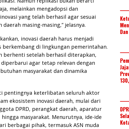
plikasi. Namun replikasi bukan berarti
saja, melainkan mengadopsi dan
ovasi yang telah berhasil agar sesuai
Ket
Men
 daerah masing-masing,” jelasnya.
Dan
kankan, inovasi daerah harus menjadi
s berkembang di lingkungan pemerintahan.
h berhenti setelah berhasil diterapkan,
Pem
s diperbarui agar tetap relevan dengan
Jaj
butuhan masyarakat dan dinamika
Pro
130
i pentingnya keterlibatan seluruh aktor
m ekosistem inovasi daerah, mulai dari
DPR
nggota DPRD, perangkat daerah, aparatur
Sel
), hingga masyarakat. Menurutnya, ide-ide
Kot
dari berbagai pihak, termasuk ASN muda