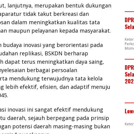
ut, lanjutnya, merupakan bentuk dukungan
paratur tidak takut berkreasi dan
DPR
san dalam meningkatkan kualitas tata
Sel
han maupun pelayanan kepada masyarakat.
Kete
Perk
 budaya inovasi yang berorientasi pada
Mome
dahan replikasi, BSKDN berharap
h dapat terus meningkatkan daya saing,
DPR
elesaian berbagai persoalan
Sela
ta mendukung terwujudnya tata kelola
202
 lebih efektif, efisien, dan adaptif menuju
45.
ikasi inovasi ini sangat efektif mendukung
Low
u daerah, sejauh berpegang pada prinsip
Keter
gan potensi daerah masing-masing bukan