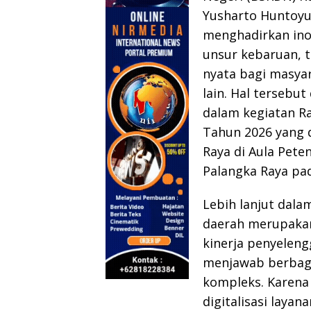
Yusharto Huntoy
menghadirkan ino
unsur kebaruan, 
nyata bagi masyar
lain. Hal tersebu
dalam kegiatan R
Tahun 2026 yang 
Raya di Aula Pete
Palangka Raya pad
Lebih lanjut dala
daerah merupaka
kinerja penyelen
menjawab berbag
kompleks. Karena 
digitalisasi laya