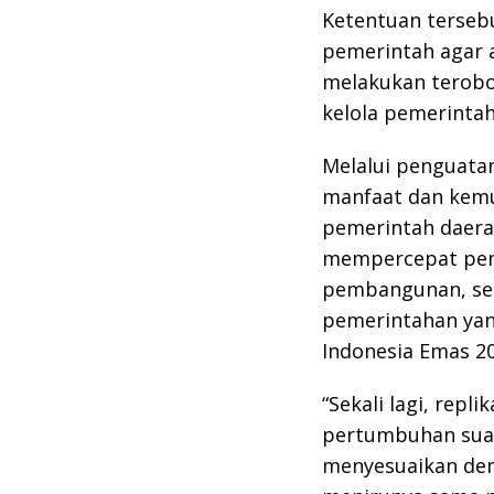
Ketentuan terseb
pemerintah agar a
melakukan terobo
kelola pemerinta
Melalui penguatan
manfaat dan kemu
pemerintah daera
mempercepat peny
pembangunan, ser
pemerintahan yang
Indonesia Emas 20
“Sekali lagi, repl
pertumbuhan suat
menyesuaikan den