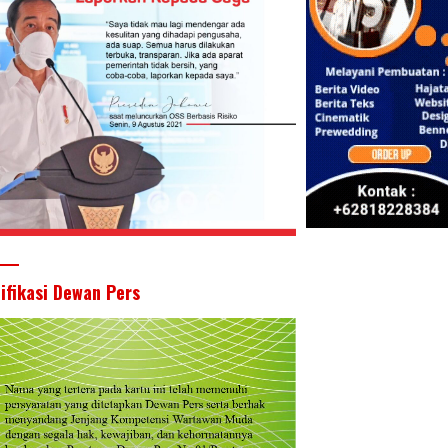
k
p
tifikasi Dewan Pers