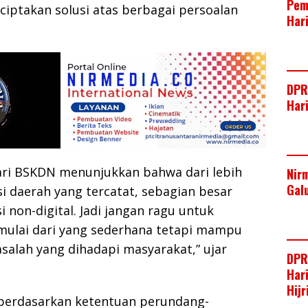
Pem
ptakan solusi atas berbagai persoalan
Har
DPR
Har
dari BSKDN menunjukkan bahwa dari lebih
Nir
Gal
si daerah yang tercatat, sebagian besar
 non-digital. Jadi jangan ragu untuk
 mulai dari yang sederhana tetapi mampu
alah yang dihadapi masyarakat,” ujar
DPR
Har
Hij
 berdasarkan ketentuan perundang-