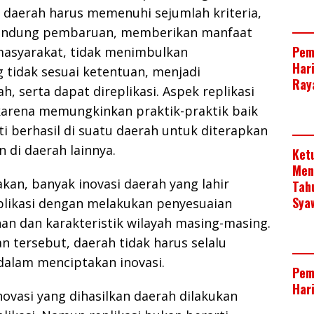
 daerah harus memenuhi sejumlah kriteria,
gandung pembaruan, memberikan manfaat
Pem
masyarakat, tidak menimbulkan
Har
tidak sesuai ketentuan, menjadi
Raya
, serta dapat direplikasi. Aspek replikasi
karena memungkinkan praktik-praktik baik
ti berhasil di suatu daerah untuk diterapkan
di daerah lainnya.
Ket
Men
an, banyak inovasi daerah yang lahir
Tah
Sya
eplikasi dengan melakukan penyesuaian
an dan karakteristik wilayah masing-masing.
n tersebut, daerah tidak harus selalu
dalam menciptakan inovasi.
Pem
Har
novasi yang dihasilkan daerah dilakukan