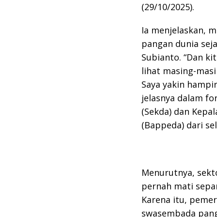
(29/10/2025).
Ia menjelaskan, 
pangan dunia sej
Subianto. “Dan kit
lihat masing-masi
Saya yakin hampir
jelasnya dalam fo
(Sekda) dan Kepa
(Bappeda) dari se
Menurutnya, sekt
pernah mati sep
Karena itu, peme
swasembada panga