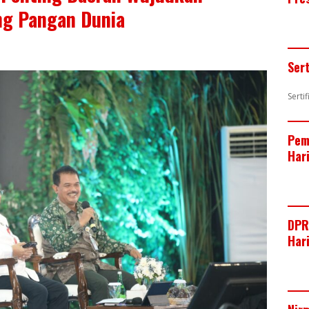
ng Pangan Dunia
Ser
Serti
Pem
Har
DPR
Har