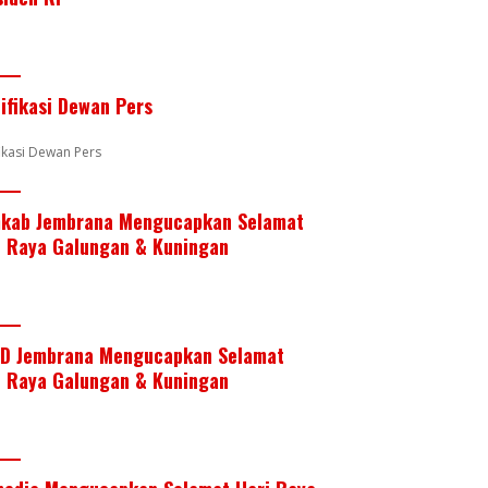
e
er
e
b
s
e
st
dI
o
A
n
o
p
tifikasi Dewan Pers
k
p
fikasi Dewan Pers
kab Jembrana Mengucapkan Selamat
i Raya Galungan & Kuningan
D Jembrana Mengucapkan Selamat
i Raya Galungan & Kuningan