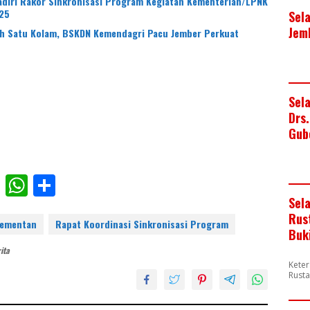
Hadiri Rakor Sinkronisasi Program Kegiatan Kementerian/LPNK
25
Sel
Jem
ah Satu Kolam, BSKDN Kemendagri Pacu Jember Perkuat
Sel
Drs
Gub
F
W
S
ac
h
h
Sel
Rus
e
at
ar
ementan
Rapat Koordinasi Sinkronisasi Program
Buk
b
s
e
ita
o
A
Keter
Rusta
o
p