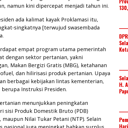
Pro
, namun kini dipercepat menjadi tahun ini.
130
siden ada kalimat kayak Proklamasi itu,
ngkat-singkatnya [terwujud swasembada
a.
DPR
Sel
terdapat empat program utama pemerintah
Kot
at dengan sektor pertanian, yakni
n, Makan Bergizi Gratis (MBG), ketahanan
ofuel, dan hilirisasi produk pertanian. Upaya
Sel
an berbagai kebijakan lintas kementerian,
H. 
 berupa Instruksi Presiden.
Pap
 pertanian menunjukkan peningkatan
ari sisi Produk Domestik Bruto (PDB)
, maupun Nilai Tukar Petani (NTP). Selain
Pem
Har
as nasional juga meningkat bahkan surplus,