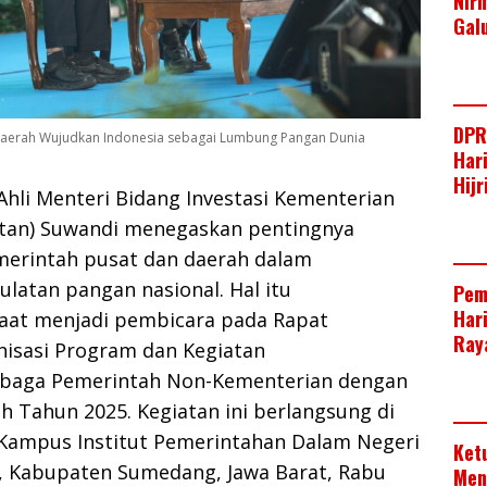
Nir
Gal
DPR
 Daerah Wujudkan Indonesia sebagai Lumbung Pangan Dunia
Har
Hij
Ahli Menteri Bidang Investasi Kementerian
tan) Suwandi menegaskan pentingnya
emerintah pusat dan daerah dalam
latan pangan nasional. Hal itu
Pem
Har
aat menjadi pembicara pada Rapat
Raya
nisasi Program dan Kegiatan
baga Pemerintah Non-Kementerian dengan
 Tahun 2025. Kegiatan ini berlangsung di
, Kampus Institut Pemerintahan Dalam Negeri
Ket
r, Kabupaten Sumedang, Jawa Barat, Rabu
Men