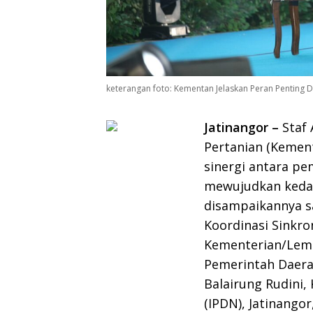
keterangan foto: Kementan Jelaskan Peran Penting
Jatinangor –
Staf 
Pertanian (Kemen
sinergi antara p
mewujudkan kedau
disampaikannya s
Koordinasi Sinkro
Kementerian/Lem
Pemerintah Daerah
Balairung Rudini
(IPDN), Jatinango