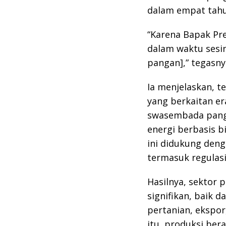
dalam empat tahun
“Karena Bapak Pre
dalam waktu sesi
pangan],” tegasny
Ia menjelaskan, 
yang berkaitan er
swasembada panga
energi berbasis bi
ini didukung deng
termasuk regulasi
Hasilnya, sektor
signifikan, baik d
pertanian, ekspor
itu, produksi ber