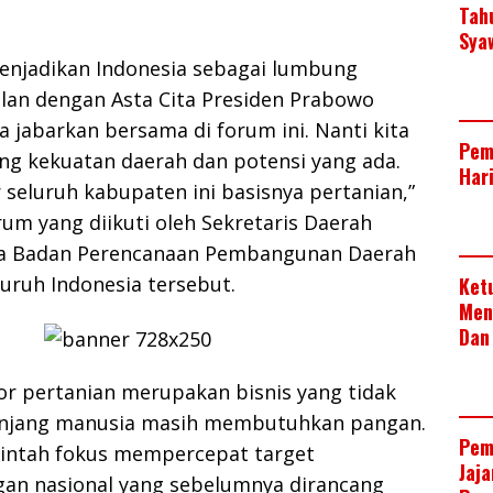
Tah
Sya
menjadikan Indonesia sebagai lumbung
alan dengan Asta Cita Presiden Prabowo
a jabarkan bersama di forum ini. Nanti kita
Pem
ng kekuatan daerah dan potensi yang ada.
Har
 seluruh kabupaten ini basisnya pertanian,”
rum yang diikuti oleh Sekretaris Daerah
la Badan Perencanaan Pembangunan Daerah
luruh Indonesia tersebut.
Ket
Men
Dan
or pertanian merupakan bisnis yang tidak
anjang manusia masih membutuhkan pangan.
Pem
rintah fokus mempercepat target
Jaj
n nasional yang sebelumnya dirancang