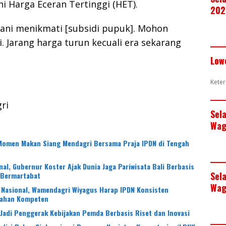
hi Harga Eceran Tertinggi (HET).
202
tani menikmati [subsidi pupuk]. Mohon
ni. Jarang harga turun kecuali era sekarang
Low
Keter
ri
Sel
Wag
Momen Makan Siang Mendagri Bersama Praja IPDN di Tengah
al, Gubernur Koster Ajak Dunia Jaga Pariwisata Bali Berbasis
Sel
 Bermartabat
Wag
 Nasional, Wamendagri Wiyagus Harap IPDN Konsisten
tahan Kompeten
Jadi Penggerak Kebijakan Pemda Berbasis Riset dan Inovasi