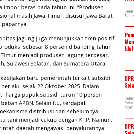
a impor beras pada tahun ini. “Produsen
Kete
sional masih Jawa Timur, disusul Jawa Barat
Sela
” paparnya.
Pem
oditas jagung juga menunjukkan tren positif
Men
produksi sebesar 8 persen dibanding tahun
Idul
 Timur menjadi produsen jagung terbesar,
ah, Sulawesi Selatan, dan Sumatera Utara.
 kebijakan baru pemerintah terkait subsidi
DPR
Sel
 berlaku sejak 22 Oktober 2025. Dalam
t, harga pupuk subsidi turun 10 persen
Kete
eban APBN. Selain itu, terdapat
Perk
Mome
ekanisme distribusi dari sebelumnya
u tani menjadi cukup dengan KTP. Namun,
DPR
intah daerah mengawasi penyalurannya
Sela