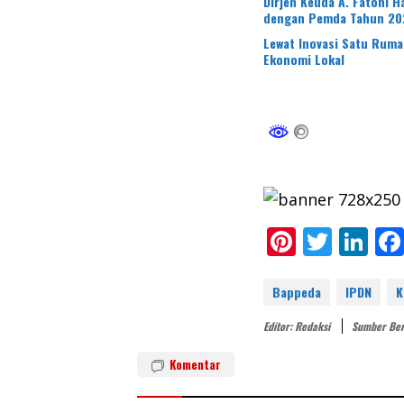
Dirjen Keuda A. Fatoni 
dengan Pemda Tahun 20
Lewat Inovasi Satu Rum
Ekonomi Lokal
Pi
T
Li
nt
w
n
er
itt
k
Bappeda
IPDN
K
e
er
e
Editor: Redaksi
Sumber Ber
st
dI
Komentar
n