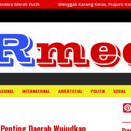
Putih
Menggali Karang Keras, Prajurit Kodim 1708/BN
ASIONAL
INTERNATIONAL
ADVERTOTIAL
POLITIK
SOSIAL
 Penting Daerah Wujudkan
Pre