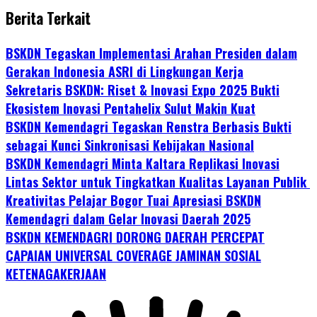
Berita Terkait
BSKDN Tegaskan Implementasi Arahan Presiden dalam
Gerakan Indonesia ASRI di Lingkungan Kerja
Sekretaris BSKDN: Riset & Inovasi Expo 2025 Bukti
Ekosistem Inovasi Pentahelix Sulut Makin Kuat
BSKDN Kemendagri Tegaskan Renstra Berbasis Bukti
sebagai Kunci Sinkronisasi Kebijakan Nasional
BSKDN Kemendagri Minta Kaltara Replikasi Inovasi
Lintas Sektor untuk Tingkatkan Kualitas Layanan Publik
Kreativitas Pelajar Bogor Tuai Apresiasi BSKDN
Kemendagri dalam Gelar Inovasi Daerah 2025
BSKDN KEMENDAGRI DORONG DAERAH PERCEPAT
CAPAIAN UNIVERSAL COVERAGE JAMINAN SOSIAL
KETENAGAKERJAAN