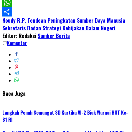
Facebook
WhatsApp
Noudy R.P. Tendean
Peningkatan Sumber Daya Manusia
Share
Sekretaris Badan Strategi Kebijakan Dalam Negeri
Editor: Redaksi
Sumber Berita
Komentar
Baca Juga
Langkah Penuh Semangat SD Kartika VI-2 Biak Warnai HUT Ke-
81 RI