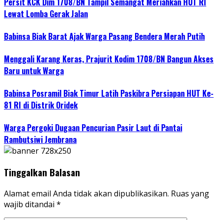
Persit KCK Dim 1708/BN Tampil Semangat Meriahkan HUT RI
Lewat Lomba Gerak Jalan
Babinsa Biak Barat Ajak Warga Pasang Bendera Merah Putih
Menggali Karang Keras, Prajurit Kodim 1708/BN Bangun Akses
Baru untuk Warga
Babinsa Posramil Biak Timur Latih Paskibra Persiapan HUT Ke-
81 RI di Distrik Oridek
Warga Pergoki Dugaan Pencurian Pasir Laut di Pantai
Rambutsiwi Jembrana
Tinggalkan Balasan
Alamat email Anda tidak akan dipublikasikan.
Ruas yang
wajib ditandai
*