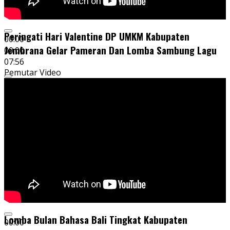
Peringati Hari Valentine DP UMKM Kabupaten
00:00
Jembrana Gelar Pameran Dan Lomba Sambung Lagu
00:00
07:56
Pemutar Video
Lomba Bulan Bahasa Bali Tingkat Kabupaten
00:00