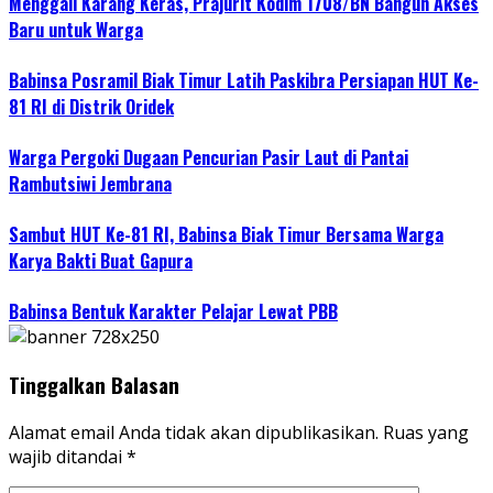
Menggali Karang Keras, Prajurit Kodim 1708/BN Bangun Akses
Baru untuk Warga
Babinsa Posramil Biak Timur Latih Paskibra Persiapan HUT Ke-
81 RI di Distrik Oridek
Warga Pergoki Dugaan Pencurian Pasir Laut di Pantai
Rambutsiwi Jembrana
Sambut HUT Ke-81 RI, Babinsa Biak Timur Bersama Warga
Karya Bakti Buat Gapura
Babinsa Bentuk Karakter Pelajar Lewat PBB
Tinggalkan Balasan
Alamat email Anda tidak akan dipublikasikan.
Ruas yang
wajib ditandai
*