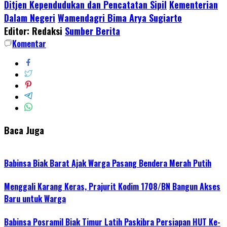
Ditjen Kependudukan dan Pencatatan Sipil
Kementerian
Share
Dalam Negeri
Wamendagri Bima Arya Sugiarto
Editor: Redaksi
Sumber Berita
Komentar
Baca Juga
Babinsa Biak Barat Ajak Warga Pasang Bendera Merah Putih
Menggali Karang Keras, Prajurit Kodim 1708/BN Bangun Akses
Baru untuk Warga
Babinsa Posramil Biak Timur Latih Paskibra Persiapan HUT Ke-