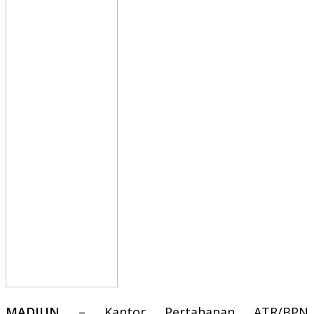
MADIUN
– Kantor Pertahanan ATR/BPN