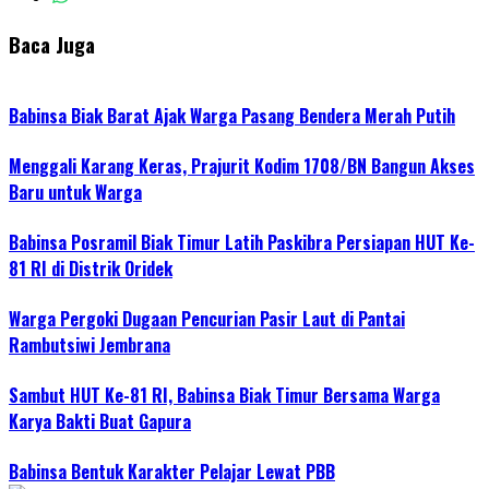
Baca Juga
Babinsa Biak Barat Ajak Warga Pasang Bendera Merah Putih
Menggali Karang Keras, Prajurit Kodim 1708/BN Bangun Akses
Baru untuk Warga
Babinsa Posramil Biak Timur Latih Paskibra Persiapan HUT Ke-
81 RI di Distrik Oridek
Warga Pergoki Dugaan Pencurian Pasir Laut di Pantai
Rambutsiwi Jembrana
Sambut HUT Ke-81 RI, Babinsa Biak Timur Bersama Warga
Karya Bakti Buat Gapura
Babinsa Bentuk Karakter Pelajar Lewat PBB