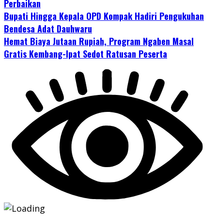
Perbaikan
Bupati Hingga Kepala OPD Kompak Hadiri Pengukuhan
Bendesa Adat Dauhwaru
Hemat Biaya Jutaan Rupiah, Program Ngaben Masal
Gratis Kembang-Ipat Sedot Ratusan Peserta