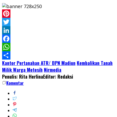
Pinterest
Twitter
LinkedIn
Facebook
WhatsApp
Kantor Pertanahan ATR/ BPN Madiun
Kembalikan Tanah
Share
Milik Warga Metesih
Nirmedia
Penulis: Rita Herlina
Editor: Redaksi
Komentar