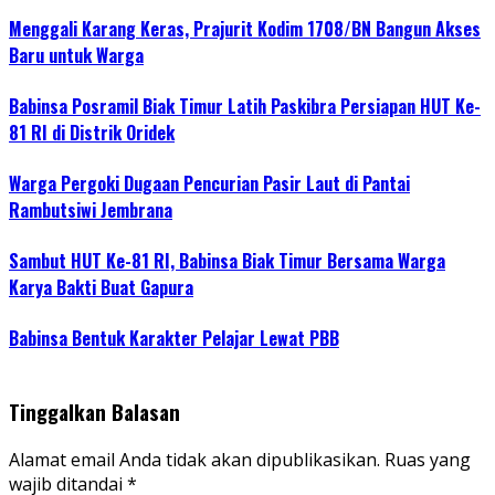
Menggali Karang Keras, Prajurit Kodim 1708/BN Bangun Akses
Baru untuk Warga
Babinsa Posramil Biak Timur Latih Paskibra Persiapan HUT Ke-
81 RI di Distrik Oridek
Warga Pergoki Dugaan Pencurian Pasir Laut di Pantai
Rambutsiwi Jembrana
Sambut HUT Ke-81 RI, Babinsa Biak Timur Bersama Warga
Karya Bakti Buat Gapura
Babinsa Bentuk Karakter Pelajar Lewat PBB
Tinggalkan Balasan
Alamat email Anda tidak akan dipublikasikan.
Ruas yang
wajib ditandai
*