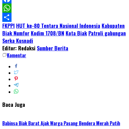
Facebook
WhatsApp
FKPPI
HUT ke-80 Tentara Nasional Indonesia
Kabupaten
Share
Biak Numfor
Kodim 1708/BN
Kota Biak
Patroli gabungan
Serka Kusnadi
Editor: Redaksi
Sumber Berita
Komentar
Baca Juga
Babinsa Biak Barat Ajak Warga Pasang Bendera Merah Putih