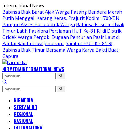
Langsung
International News
ke
Babinsa Biak Barat Ajak Warga Pasang Bendera Merah
konten
Putih
Menggali Karang Keras, Prajurit Kodim 1708/BN
Bangun Akses Baru untuk Warga
Babinsa Posramil Biak
Timur Latih Paskibra Persiapan HUT Ke-81 RI di Distrik
Oridek
Warga Pergoki Dugaan Pencurian Pasir Laut di
Pantai Rambutsiwi Jembrana
Sambut HUT Ke-81 RI,
Babinsa Biak Timur Bersama Warga Karya Bakti Buat
Gapura
NIRMEDIA
INTERNATIONAL NEWS
NIRMEDIA
STREAMING
REGIONAL
NASIONAL
INTERNATIONAL