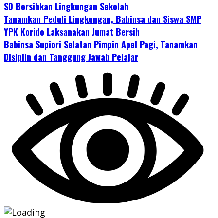
SD Bersihkan Lingkungan Sekolah
Tanamkan Peduli Lingkungan, Babinsa dan Siswa SMP
YPK Korido Laksanakan Jumat Bersih
Babinsa Supiori Selatan Pimpin Apel Pagi, Tanamkan
Disiplin dan Tanggung Jawab Pelajar