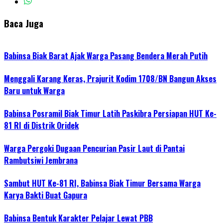
Baca Juga
Babinsa Biak Barat Ajak Warga Pasang Bendera Merah Putih
Menggali Karang Keras, Prajurit Kodim 1708/BN Bangun Akses
Baru untuk Warga
Babinsa Posramil Biak Timur Latih Paskibra Persiapan HUT Ke-
81 RI di Distrik Oridek
Warga Pergoki Dugaan Pencurian Pasir Laut di Pantai
Rambutsiwi Jembrana
Sambut HUT Ke-81 RI, Babinsa Biak Timur Bersama Warga
Karya Bakti Buat Gapura
Babinsa Bentuk Karakter Pelajar Lewat PBB