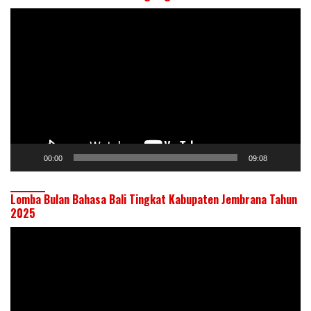
Pemutar
Video
00:00
09:08
Lomba Bulan Bahasa Bali Tingkat Kabupaten Jembrana Tahun
2025
Pemutar
Video