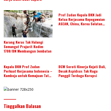
Prof Zudan Kepala BKN Jadi
Ketua Kerjasama Kepegawaian
ASEAN, China, Korea Selatan
dan Jepang Tahun 2026-2028,
Wujudkan Kolaborasi ASN
ASEAN
Karang Keras Tak Halangi
Semangat Prajurit Kodim
1708/BN Membangun Jembatan
Kepala BKN Prof Zudan
BCW Soroti Kinerja Kejati Bali,
Perkuat Kerjasama Indonesia –
Desak Aspidsus Tak Ragu
Kamboja untuk Kemajuan Tata
Panggil Terduga Korupsi
Kelola ASN di ASEAN
Tinggalkan Balasan