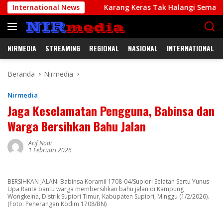
Langsung
wat PBB
International News
Karang Keras Tak Halangi Semangat Prajurit
ke
konten
NIRMEDIA
STREAMING
REGIONAL
NASIONAL
INTERNATIONAL
Beranda
Nirmedia
Nirmedia
Jaga Keselamatan Pengguna, Babinsa dan
Warga Bersihkan Bahu Jalan
Arif Nodi
1 Februari 2026
BERSIHKAN JALAN: Babinsa Koramil 1708-04/Supiori Selatan Sertu Yunus
Upa Rante bantu warga membersihkan bahu jalan di Kampung
Wongkeina, Distrik Supiori Timur, Kabupaten Supiori, Minggu (1/2/2026).
(Foto: Penerangan Kodim 1708/BN)