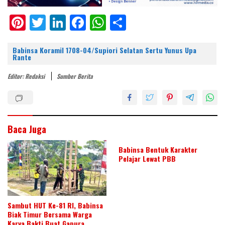
Pi
T
Li
F
W
S
nt
w
n
ac
h
h
er
itt
k
e
at
ar
Babinsa Koramil 1708-04/Supiori Selatan Sertu Yunus Upa
Rante
e
er
e
b
s
e
Editor: Redaksi
Sumber Berita
st
dI
o
A
n
o
p
k
p
Baca Juga
Babinsa Bentuk Karakter
Pelajar Lewat PBB
Sambut HUT Ke-81 RI, Babinsa
Biak Timur Bersama Warga
Karya Bakti Buat Gapura