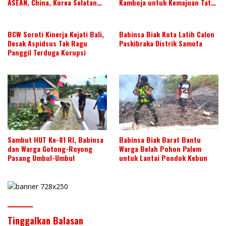
ASEAN, China, Korea Selatan
Kamboja untuk Kemajuan Tata
dan Jepang Tahun 2026-2028,
Kelola ASN di ASEAN
Wujudkan Kolaborasi ASN
ASEAN
BCW Soroti Kinerja Kejati Bali,
Babinsa Biak Kota Latih Calon
Desak Aspidsus Tak Ragu
Paskibraka Distrik Samofa
Panggil Terduga Korupsi
Sambut HUT Ke-81 RI, Babinsa
Babinsa Biak Barat Bantu
dan Warga Gotong-Royong
Warga Belah Pohon Palem
Pasang Umbul-Umbul
untuk Lantai Pondok Kebun
Tinggalkan Balasan