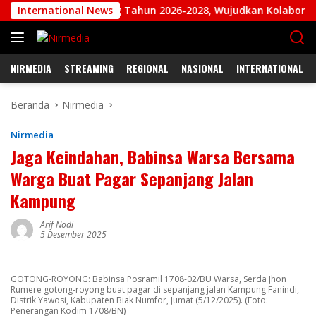
Langsung
 dan Jepang Tahun 2026-2028, Wujudkan Kolaborasi ASN ASEAN
International News
ke
konten
NIRMEDIA
STREAMING
REGIONAL
NASIONAL
INTERNATIONAL
Beranda
Nirmedia
Nirmedia
Jaga Keindahan, Babinsa Warsa Bersama
Warga Buat Pagar Sepanjang Jalan
Kampung
Arif Nodi
5 Desember 2025
GOTONG-ROYONG: Babinsa Posramil 1708-02/BU Warsa, Serda Jhon
Rumere gotong-royong buat pagar di sepanjang jalan Kampung Fanindi,
Distrik Yawosi, Kabupaten Biak Numfor, Jumat (5/12/2025). (Foto:
Penerangan Kodim 1708/BN)