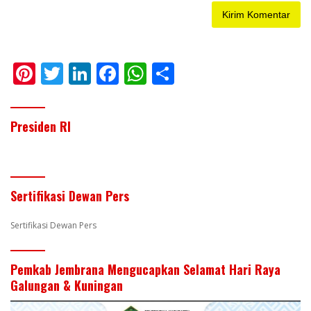
Pi
T
Li
F
W
S
nt
w
n
ac
h
h
er
itt
k
e
at
ar
Presiden RI
e
er
e
b
s
e
st
dI
o
A
n
o
p
Sertifikasi Dewan Pers
k
p
Sertifikasi Dewan Pers
Pemkab Jembrana Mengucapkan Selamat Hari Raya
Galungan & Kuningan