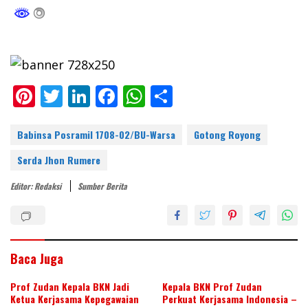
Pi
T
Li
F
W
S
nt
w
n
ac
h
h
er
itt
k
e
at
ar
Babinsa Posramil 1708-02/BU-Warsa
Gotong Royong
e
er
e
b
s
e
Serda Jhon Rumere
st
dI
o
A
Editor: Redaksi
Sumber Berita
n
o
p
k
p
Baca Juga
Prof Zudan Kepala BKN Jadi
Kepala BKN Prof Zudan
Ketua Kerjasama Kepegawaian
Perkuat Kerjasama Indonesia –