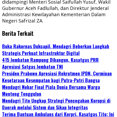
didampingi Menteri Sosial Saifullah Yusuf, Wakil
Gubernur Aceh Fadlullah, dan Direktur Jenderal
Administrasi Kewilayahan Kementerian Dalam
Negeri Safrizal ZA.
Berita Terkait
Buka Rakornas Dukcapil, Mendagri Beberkan Langkah
Strategis Perkuat Infrastruktur Digital
415 Jembatan Rampung Dibangun, Kasatgas PRR
Apresiasi Satgas Jembatan TNI
Presiden Prabowo Apresiasi Rekrutmen IPDN, Cerminan
Kesetaraan Kesempatan bagi Putra-Putri Bangsa
Mendagri Nobar Final Piala Dunia Bersama Warga
Menteng Tenggulun
Mendagri Tito Ungkap Strategi Pencegahan Korupsi di
Daerah melalui Sistem dan Sikap Integritas
Terima Bantuan Ambulans dari Korpri, Kasatgas Tito: Ini