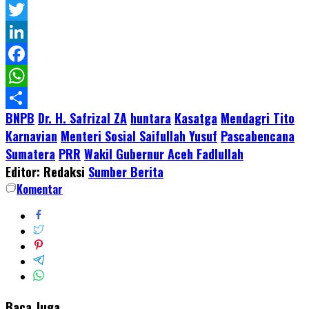
Pinterest
Twitter
LinkedIn
Facebook
WhatsApp
BNPB
Dr. H. Safrizal ZA
huntara
Kasatga
Mendagri Tito
Share
Karnavian
Menteri Sosial Saifullah Yusuf
Pascabencana
Sumatera
PRR
Wakil Gubernur Aceh Fadlullah
Editor: Redaksi
Sumber Berita
Komentar
Baca Juga