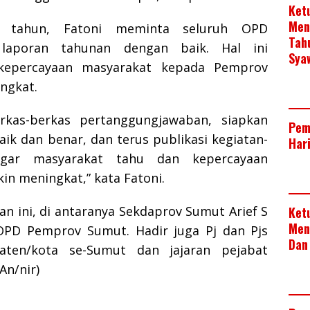
Ket
Men
r tahun, Fatoni meminta seluruh OPD
Tah
laporan tahunan dengan baik. Hal ini
Sya
 kepercayaan masyarakat kepada Pemprov
ngkat.
rkas-berkas pertanggungjawaban, siapkan
Pem
ik dan benar, dan terus publikasi kegiatan-
Har
agar masyarakat tahu dan kepercayaan
n meningkat,” kata Fatoni.
an ini, di antaranya Sekdaprov Sumut Arief S
Ket
Men
OPD Pemprov Sumut. Hadir juga Pj dan Pjs
Dan
aten/kota se-Sumut dan jajaran pejabat
An/nir)