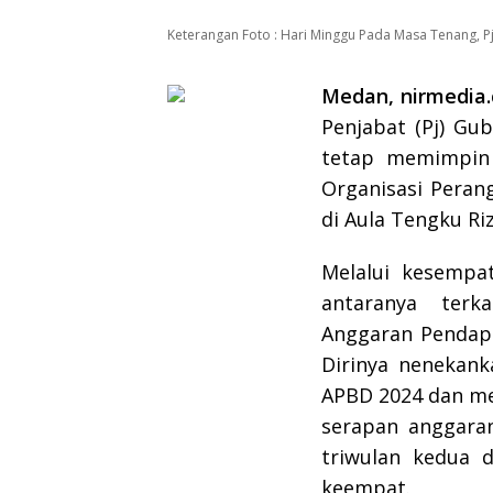
Keterangan Foto : Hari Minggu Pada Masa Tenang, 
Medan, nirmedia.
Penjabat (Pj) Gu
tetap memimpin
Organisasi Peran
di Aula Tengku Ri
Melalui kesempa
antaranya terk
Anggaran Pendapa
Dirinya nenekan
APBD 2024 dan me
serapan anggaran
triwulan kedua d
keempat.