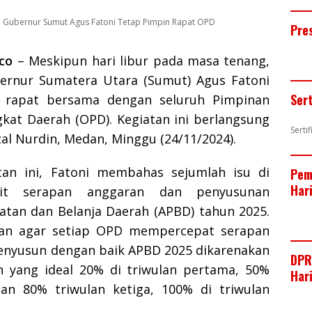
r
t
k
c
h
S
Pj Gubernur Sumut Agus Fatoni Tetap Pimpin Rapat OPD
e
e
e
e
a
h
Pre
s
r
d
b
t
a
co
– Meskipun hari libur pada masa tenang,
t
I
o
s
r
bernur Sumatera Utara (Sumut) Agus Fatoni
n
o
A
e
Ser
 rapat bersama dengan seluruh Pimpinan
k
p
gkat Daerah (OPD). Kegiatan ini berlangsung
Serti
p
zal Nurdin, Medan, Minggu (24/11/2024).
tan ini, Fatoni membahas sejumlah isu di
Pem
Har
ait serapan anggaran dan penyusunan
tan dan Belanja Daerah (APBD) tahun 2025.
kan agar setiap OPD mempercepat serapan
nyusun dengan baik APBD 2025 dikarenakan
DPR
 yang ideal 20% di triwulan pertama, 50%
Har
an 80% triwulan ketiga, 100% di triwulan