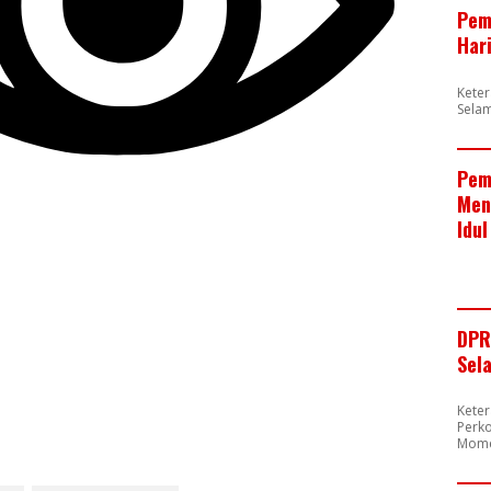
Pem
Har
Kete
Sela
Pem
Men
Idul
DPR
Sel
Kete
Perk
Mome