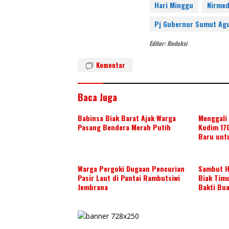
Hari Minggu
Nirmed
e
e
e
e
a
h
Pj Gubernur Sumut Agu
s
r
d
b
t
a
t
I
o
s
r
Editor: Redaksi
n
o
A
e
Komentar
k
p
p
Baca Juga
Babinsa Biak Barat Ajak Warga
Menggali 
Pasang Bendera Merah Putih
Kodim 17
Baru unt
Warga Pergoki Dugaan Pencurian
Sambut H
Pasir Laut di Pantai Rambutsiwi
Biak Tim
Jembrana
Bakti Bu