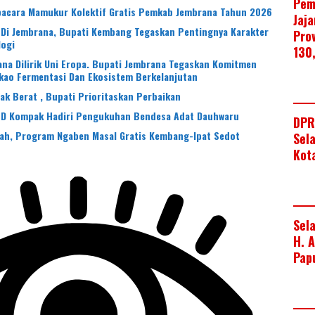
Pem
Upacara Mamukur Kolektif Gratis Pemkab Jembrana Tahun 2026
Jaj
 Di Jembrana, Bupati Kembang Tegaskan Pentingnya Karakter
Pro
logi
130
na Dilirik Uni Eropa. Bupati Jembrana Tegaskan Komitmen
kao Fermentasi Dan Ekosistem Berkelanjutan
 Berat , Bupati Prioritaskan Perbaikan
PD Kompak Hadiri Pengukuhan Bendesa Adat Dauhwaru
DPR
iah, Program Ngaben Masal Gratis Kembang-Ipat Sedot
Sel
Kot
Sel
H. 
Pap