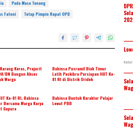
ia
Pada Masa Tenang
DPR
Sela
s Fatoni
Tetap Pimpin Rapat OPD
202
Low
Keter
Karang Keras, Prajurit
Babinsa Posramil Biak Timur
08/BN Bangun Akses
Latih Paskibra Persiapan HUT Ke-
uk Warga
81 RI di Distrik Oridek
Sel
Wag
UT Ke-81 RI, Babinsa
Babinsa Bentuk Karakter Pelajar
ur Bersama Warga Karya
Lewat PBB
at Gapura
Sel
Wag