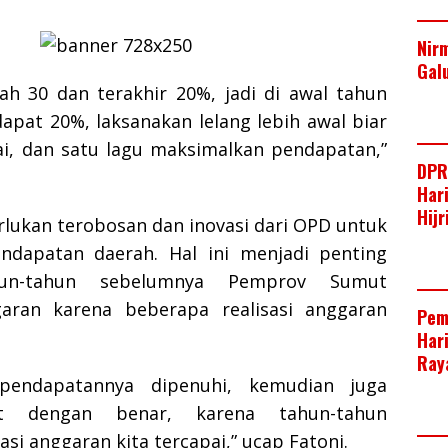
Nir
Gal
bah 30 dan terakhir 20%, jadi di awal tahun
apat 20%, laksanakan lelang lebih awal biar
pai, dan satu lagu maksimalkan pendapatan,”
DPR
Har
Hij
rlukan terobosan dan inovasi dari OPD untuk
ndapatan daerah. Hal ini menjadi penting
un-tahun sebelumnya Pemprov Sumut
aran karena beberapa realisasi anggaran
Pem
Har
Raya
 pendapatannya dipenuhi, kemudian juga
set dengan benar, karena tahun-tahun
asi anggaran kita tercapai,” ucap Fatoni.