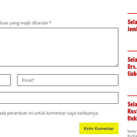
Sel
Ruas yang wajib ditandai
*
Jem
Sel
Drs
Gub
Sel
Rus
ada peramban ini untuk komentar saya berikutnya.
Buk
Keter
Rusta