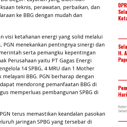
DPR
saan teknis, perawatan, perbaikan, dan
Sel
daraan ke BBG dengan mudah dan
Kot
visi ketahanan energi yang solid melalui
 PGN menekankan pentingnya sinergi dan
Sel
merintah serta pemangku kepentingan
H. 
Pap
Anak Perusahaan yaitu PT Gagas Energi
engelola 14 SPBG, 4 MRU dan 1 Mother
uk melayani BBG. PGN berharap dengan
id dapat mendorong pemanfaatan BBG di
Pem
ligus memperluas pembangunan SPBG di
Har
Kete
Sela
, PGN terus memastikan keandalan pasokan
luruh jaringan SPBG yang tersebar di