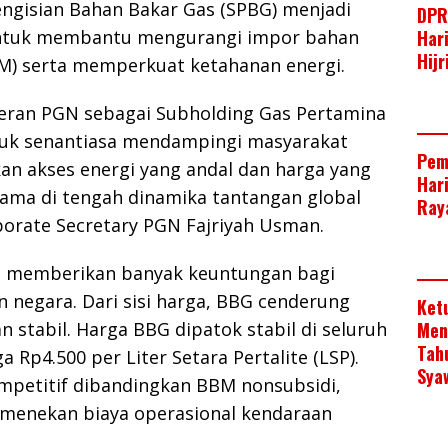
engisian Bahan Bakar Gas (SPBG) menjadi
DPR
Har
untuk membantu mengurangi impor bahan
Hij
M) serta memperkuat ketahanan energi.
peran PGN sebagai Subholding Gas Pertamina
uk senantiasa mendampingi masyarakat
Pem
n akses energi yang andal dan harga yang
Har
tama di tengah dinamika tantangan global
Raya
orporate Secretary PGN Fajriyah Usman.
 memberikan banyak keuntungan bagi
negara. Dari sisi harga, BBG cenderung
Ket
Men
n stabil. Harga BBG dipatok stabil di seluruh
Tah
 Rp4.500 per Liter Setara Pertalite (LSP).
Sya
ompetitif dibandingkan BBM nonsubsidi,
menekan biaya operasional kendaraan