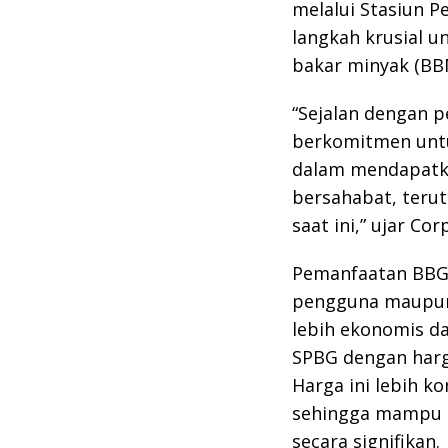
melalui Stasiun P
langkah krusial 
bakar minyak (BB
“Sejalan dengan 
berkomitmen unt
dalam mendapatka
bersahabat, teru
saat ini,” ujar C
Pemanfaatan BBG
pengguna maupun 
lebih ekonomis da
SPBG dengan harga
Harga ini lebih k
sehingga mampu 
secara signifikan.