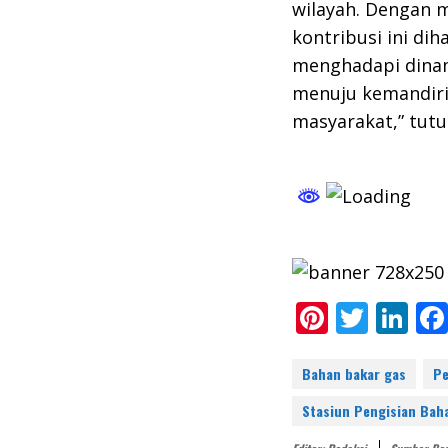
wilayah. Dengan 
kontribusi ini d
menghadapi dinam
menuju kemandiria
masyarakat,” tutu
Pi
T
Li
nt
w
n
er
itt
k
Bahan bakar gas
Pe
e
er
e
Stasiun Pengisian Bah
st
dI