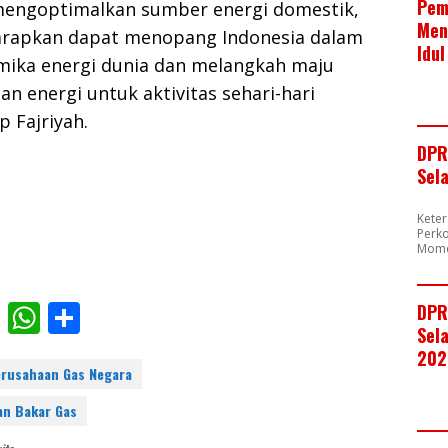
Pem
mengoptimalkan sumber energi domestik,
Men
iharapkan dapat menopang Indonesia dalam
Idul
ika energi dunia dan melangkah maju
n energi untuk aktivitas sehari-hari
p Fajriyah.
DPR
Sel
Kete
Perk
Mome
F
W
S
DPR
Sela
ac
h
h
202
e
at
ar
rusahaan Gas Negara
b
s
e
an Bakar Gas
o
A