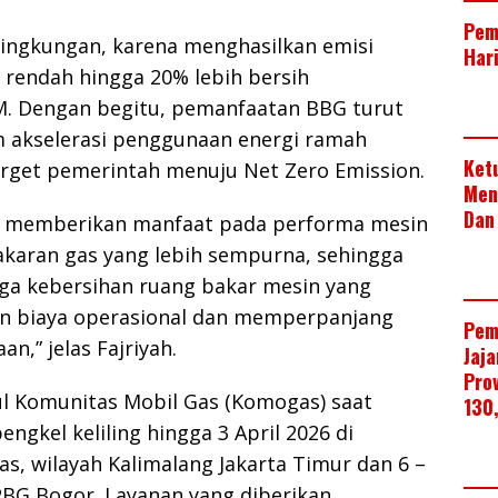
Pem
lingkungan, karena menghasilkan emisi
Har
 rendah hingga 20% lebih bersih
. Dengan begitu, pemanfaatan BBG turut
akselerasi penggunaan energi ramah
Ket
arget pemerintah menuju Net Zero Emission.
Men
Dan
 memberikan manfaat pada performa mesin
karan gas yang lebih sempurna, sehingga
a kebersihan ruang bakar mesin yang
n biaya operasional dan memperpanjang
Pem
an,” jelas Fajriyah.
Jaj
Pro
 Komunitas Mobil Gas (Komogas) saat
130
engkel keliling hingga 3 April 2026 di
, wilayah Kalimalang Jakarta Timur dan 6 –
SPBG Bogor. Layanan yang diberikan