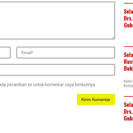
Sel
Drs
Gub
Sel
Rus
Buk
Keter
ada peramban ini untuk komentar saya berikutnya.
Rusta
Sel
Drs.
Gub