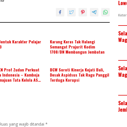
ita
Low
o
p
k
p
Keter
Sel
Wag
entuk Karakter Pelajar
Karang Keras Tak Halangi
B
Semangat Prajurit Kodim
1708/BN Membangun Jembatan
Sel
KN Prof Zudan Perkuat
BCW Soroti Kinerja Kejati Bali,
Wag
a Indonesia – Kamboja
Desak Aspidsus Tak Ragu Panggil
majuan Tata Kelola ASN
Terduga Korupsi
Sel
Jem
Ruas yang wajib ditandai
*