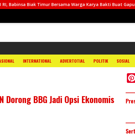
ak Timur Bersama Warga Karya Bakti Buat Gapura
Babi
ASIONAL
INTERNATIONAL
ADVERTOTIAL
POLITIK
SOSIAL
N Dorong BBG Jadi Opsi Ekonomis
Pre
Ser