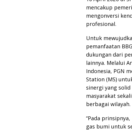
mencakup pemerik
mengonversi ken
profesional.
Untuk mewujudkan 
pemanfaatan BBG,
dukungan dari pe
lainnya. Melalui 
Indonesia, PGN m
Station (MS) unt
sinergi yang sol
masyarakat seka
berbagai wilayah.
“Pada prinsipnya
gas bumi untuk se