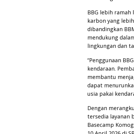
BBG lebih ramah 
karbon yang lebih
dibandingkan BBM
mendukung dalam 
lingkungan dan t
“Penggunaan BBG
kendaraan. Pemba
membantu menjag
dapat menurunka
usia pakai kendara
Dengan merangkul
tersedia layanan b
Basecamp Komogas
10 April 2026 di 