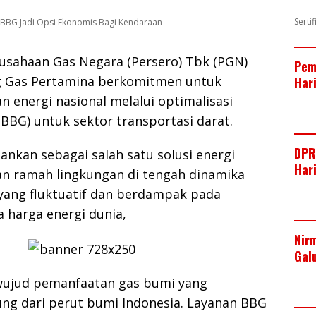
Serti
g BBG Jadi Opsi Ekonomis Bagi Kendaraan
usahaan Gas Negara (Persero) Tbk (PGN)
Pem
g Gas Pertamina berkomitmen untuk
Har
 energi nasional melalui optimalisasi
BBG) untuk sektor transportasi darat.
DPR
lankan sebagai salah satu solusi energi
Har
dan ramah lingkungan di tengah dinamika
 yang fluktuatif dan berdampak pada
a harga energi dunia,
Nir
Gal
ujud pemanfaatan gas bumi yang
ng dari perut bumi Indonesia. Layanan BBG