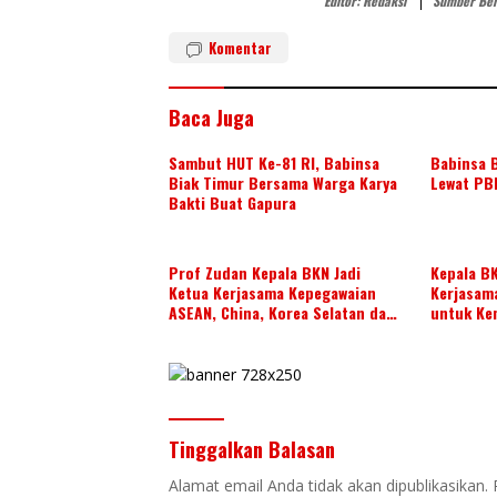
Editor: Redaksi
Sumber Ber
n
Komentar
Baca Juga
Sambut HUT Ke-81 RI, Babinsa
Babinsa B
Biak Timur Bersama Warga Karya
Lewat PB
Bakti Buat Gapura
Prof Zudan Kepala BKN Jadi
Kepala B
Ketua Kerjasama Kepegawaian
Kerjasam
ASEAN, China, Korea Selatan dan
untuk Ke
Jepang Tahun 2026-2028,
di ASEAN
Wujudkan Kolaborasi ASN ASEAN
Tinggalkan Balasan
Alamat email Anda tidak akan dipublikasikan.