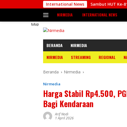
Langsung
International News
Sambut HUT Ke-81 RI, Babinsa Bi
ke
NIRMEDIA
INTERNATIONAL NEWS
konten
tutup
BERANDA
NIRMEDIA
NIRMEDIA
STREAMING
REGIONAL
N
Beranda
Nirmedia
Nirmedia
Harga Stabil Rp4.500, PG
Bagi Kendaraan
Arif Nodi
1 April 2026