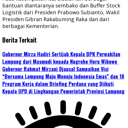
bantuan diantaranya sembako dan Buffer Stock
Logistik dari Presiden Prabowo Subianto, Wakil
Presiden Gibran Rakabuming Raka dan dari
berbagai Kementerian.
Berita Terkait
Gubernur Mirza Hadiri Sertijab Kepala BPK Perwakilan
Lampung dari Masmudi kepada Nugroho Heru Wibowo
Gubernur Rahmat Mirzani Djausal Sampaikan Visi
“Bersama Lampung Maju Menuju Indonesia Emas” dan 18
Program Kerja dalam Briefing Perdana yang Diikuti
Kepala OPD di Lingkungan Pemerintah Provinsi Lampung