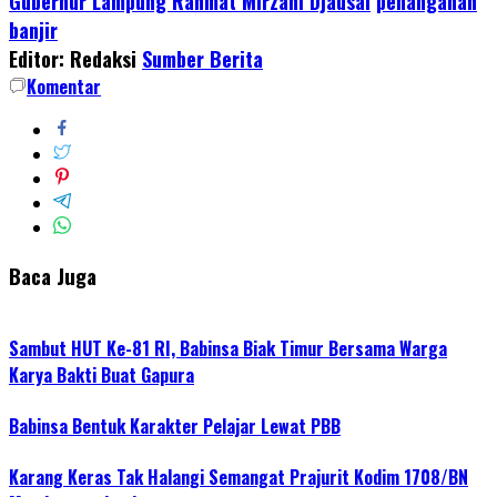
Gubernur Lampung Rahmat Mirzani Djausal
penanganan
Share
banjir
Editor: Redaksi
Sumber Berita
Komentar
Baca Juga
Sambut HUT Ke-81 RI, Babinsa Biak Timur Bersama Warga
Karya Bakti Buat Gapura
Babinsa Bentuk Karakter Pelajar Lewat PBB
Karang Keras Tak Halangi Semangat Prajurit Kodim 1708/BN