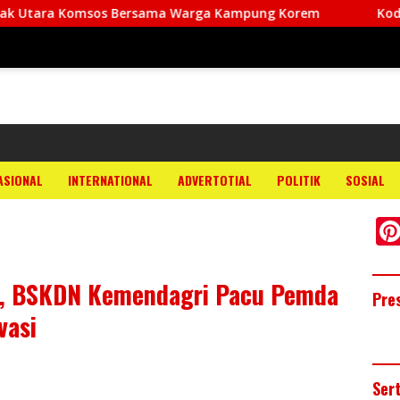
omsos Bersama Warga Kampung Korem
Kodim 1708/BN R
ASIONAL
INTERNATIONAL
ADVERTOTIAL
POLITIK
SOSIAL
25, BSKDN Kemendagri Pacu Pemda
Pre
vasi
Ser