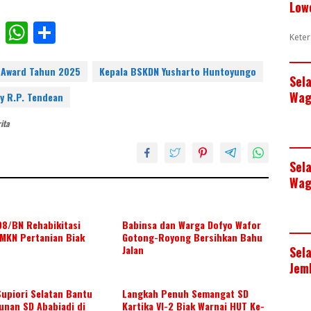
Low
F
W
S
Keter
ac
h
h
e
at
ar
 Award Tahun 2025
Kepala BSKDN Yusharto Huntoyungo
Sel
b
s
e
Wag
y R.P. Tendean
o
A
ita
o
p
k
p
Sel
Wag
08/BN Rehabikitasi
Babinsa dan Warga Dofyo Wafor
MKN Pertanian Biak
Gotong-Royong Bersihkan Bahu
Jalan
Sel
Jem
upiori Selatan Bantu
Langkah Penuh Semangat SD
nan SD Ababiadi di
Kartika VI-2 Biak Warnai HUT Ke-