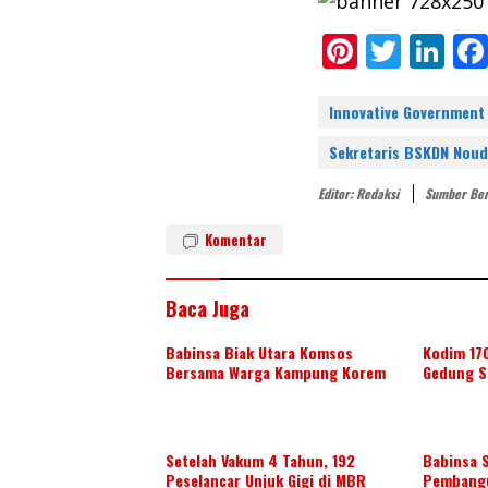
Pi
T
Li
nt
w
n
er
itt
k
Innovative Government
e
er
e
Sekretaris BSKDN Noud
st
dI
Editor: Redaksi
Sumber Ber
n
Komentar
Baca Juga
Babinsa Biak Utara Komsos
Kodim 17
Bersama Warga Kampung Korem
Gedung S
Setelah Vakum 4 Tahun, 192
Babinsa S
Peselancar Unjuk Gigi di MBR
Pembangu