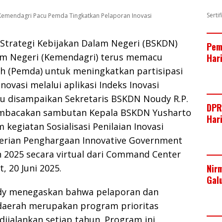
Serti
N Kemendagri Pacu Pemda Tingkatkan Pelaporan Inovasi
Strategi Kebijakan Dalam Negeri (BSKDN)
Pem
m Negeri (Kemendagri) terus memacu
Har
h (Pemda) untuk meningkatkan partisipasi
novasi melalui aplikasi Indeks Inovasi
 itu disampaikan Sekretaris BSKDN Noudy R.P.
DPR
mbacakan sambutan Kepala BSKDN Yusharto
Har
kegiatan Sosialisasi Penilaian Inovasi
rian Penghargaan Innovative Government
 2025 secara virtual dari Command Center
 20 Juni 2025.
Nir
Gal
udy menegaskan bahwa pelaporan dan
 daerah merupakan program prioritas
ijalankan setiap tahun. Program ini