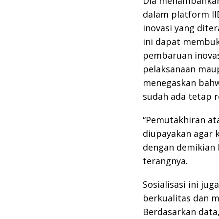
Dia menambahkan, 
dalam platform II
inovasi yang dite
ini dapat membuk
pembaruan inovasi
pelaksanaan maupu
menegaskan bahwa
sudah ada tetap 
“Pemutakhiran at
diupayakan agar k
dengan demikian k
terangnya.
Sosialisasi ini j
berkualitas dan m
Berdasarkan data,