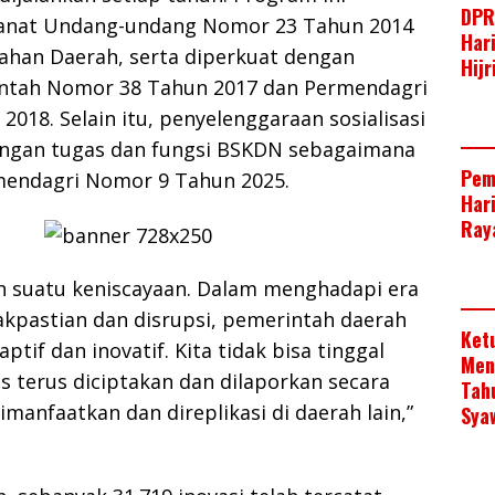
DPR
manat Undang-undang Nomor 23 Tahun 2014
Har
ahan Daerah, serta diperkuat dengan
Hij
ntah Nomor 38 Tahun 2017 dan Permendagri
018. Selain itu, penyelenggaraan sosialisasi
dengan tugas dan fungsi BSKDN sebagaimana
Pem
mendagri Nomor 9 Tahun 2025.
Har
Raya
h suatu keniscayaan. Dalam menghadapi era
akpastian dan disrupsi, pemerintah daerah
Ket
ptif dan inovatif. Kita tidak bisa tinggal
Men
us terus diciptakan dan dilaporkan secara
Tah
imanfaatkan dan direplikasi di daerah lain,”
Sya