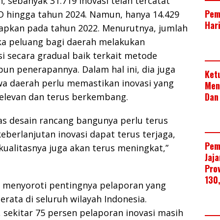
sebanyak 31.719 inovasi telah tercatat
Pem
D hingga tahun 2024. Namun, hanya 14.429
Har
rapkan pada tahun 2022. Menurutnya, jumlah
a peluang bagi daerah melakukan
 secara gradual baik terkait metode
n penerapannya. Dalam hal ini, dia juga
Ket
 daerah perlu memastikan inovasi yang
Men
Dan
relevan dan terus berkembang.
as desain rancang bangunya perlu terus
eberlanjutan inovasi dapat terus terjaga,
Pem
ualitasnya juga akan terus meningkat,”
Jaj
Pro
130
uga menyoroti pentingnya pelaporan yang
erata di seluruh wilayah Indonesia.
 sekitar 75 persen pelaporan inovasi masih