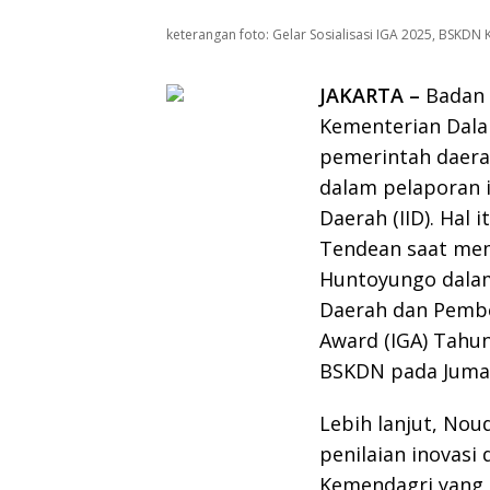
keterangan foto: Gelar Sosialisasi IGA 2025, BSKD
JAKARTA –
Badan 
Kementerian Dala
pemerintah daera
dalam pelaporan i
Daerah (IID). Hal
Tendean saat me
Huntoyungo dalam 
Daerah dan Pembe
Award (IGA) Tahun
BSKDN pada Jumat,
Lebih lanjut, No
penilaian inovasi
Kemendagri yang d