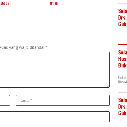
Odori
81 RI
Sel
Drs
Gub
Ruas yang wajib ditandai
*
Sel
Rus
Buk
Keter
Rusta
Sel
Drs.
Gub