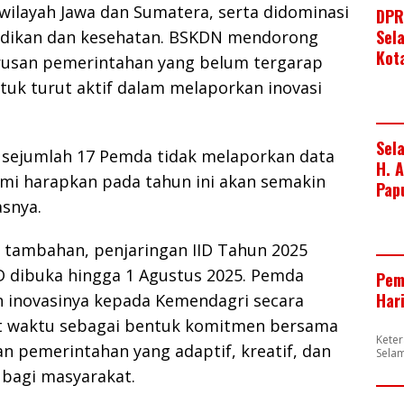
 wilayah Jawa dan Sumatera, serta didominasi
DPR
Sel
idikan dan kesehatan. BSKDN mendorong
Kot
urusan pemerintahan yang belum tergarap
tuk turut aktif dalam melaporkan inovasi
Sel
) sejumlah 17 Pemda tidak melaporkan data
H. 
ami harapkan pada tahun ini akan semakin
Pap
asnya.
i tambahan, penjaringan IID Tahun 2025
IID dibuka hingga 1 Agustus 2025. Pemda
Pem
Har
 inovasinya kepada Kemendagri secara
t waktu sebagai bentuk komitmen bersama
Kete
 pemerintahan yang adaptif, kreatif, dan
Sela
bagi masyarakat.