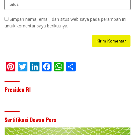
Simpan nama, email, dan situs web saya pada peramban ini
untuk komentar saya berikutnya.
Pi
T
Li
F
W
S
nt
w
n
ac
h
h
er
itt
k
e
at
ar
Presiden RI
e
er
e
b
s
e
st
dI
o
A
n
o
p
Sertifikasi Dewan Pers
k
p