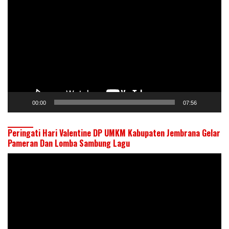
Video
00:00
07:56
Peringati Hari Valentine DP UMKM Kabupaten Jembrana Gelar
Pameran Dan Lomba Sambung Lagu
Pemutar
Video