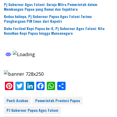
Pj Gubernur Agus Fatoni: Gereja Mitra Pemerintah dalam
Membangun Papua yang Damai dan Sejahtera
Kedua kalinya, Pj Gubernur Papua Agus Fatoni Terima
Penghargaan PIN Emas dari Kapolri
Buka Festival Kopi Papua ke-8, Pj Gubernur Agus Fatoni: Kita
Kenalkan Kopi Papua hingga Mancanegara
Pi
T
Li
F
W
S
nt
w
n
ac
h
h
er
itt
k
e
at
ar
Panti Asuhan
Pemerintah Provinsi Papua
e
er
e
b
s
e
PJ Gubernur Papua Agus Fatoni