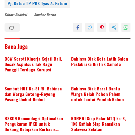
st
dI
o
A
Pj. Ketua TP PKK Tyas A. Fatoni
n
o
p
Editor: Redaksi
Sumber Berita
k
p
Baca Juga
BCW Soroti Kinerja Kejati Bali,
Babinsa Biak Kota Latih Calon
Desak Aspidsus Tak Ragu
Paskibraka Distrik Samofa
Panggil Terduga Korupsi
Sambut HUT Ke-81 RI, Babinsa
Babinsa Biak Barat Bantu
dan Warga Gotong-Royong
Warga Belah Pohon Palem
Pasang Umbul-Umbul
untuk Lantai Pondok Kebun
BSKDN Kemendagri Optimalkan
KORPRI Siap Gelar MTQ ke-8,
Pengukuran IPKD untuk
103 Kafilah Siap Ramaikan
Dukung Kebijakan Berbasis
Sulawesi Selatan
Data